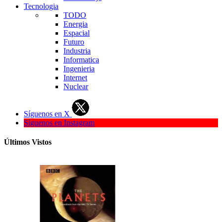
Tecnologia
TODO
Energia
Espacial
Futuro
Industria
Informatica
Ingenieria
Internet
Nuclear
Síguenos en X
Síguenos en Instagram
Últimos Vistos