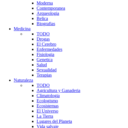
Moderna
Contemporanea
Arqueologia
Belica
Biografias
Medicina
TODO
Drogas
El Cerebro
Enfermedades
Fisiologia
Genetica
Salud
Sexualidad
Terapias
Naturaleza
TODO
Agricultura y Ganaderia
Climatologia
Ecologismo
Ecosistemas
El Universo
La Tierra
Lugares del Planeta
Vida salvaje