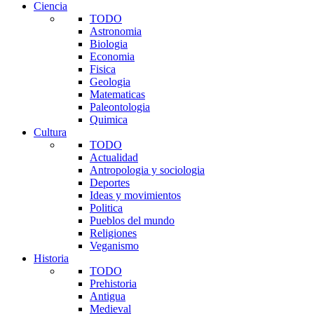
Ciencia
TODO
Astronomia
Biologia
Economia
Fisica
Geologia
Matematicas
Paleontologia
Quimica
Cultura
TODO
Actualidad
Antropologia y sociologia
Deportes
Ideas y movimientos
Politica
Pueblos del mundo
Religiones
Veganismo
Historia
TODO
Prehistoria
Antigua
Medieval