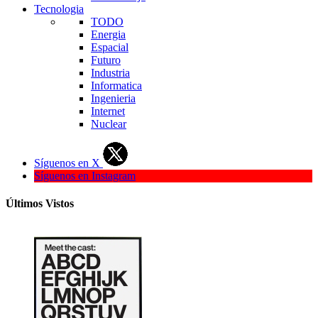
Tecnologia
TODO
Energia
Espacial
Futuro
Industria
Informatica
Ingenieria
Internet
Nuclear
Síguenos en X
Síguenos en Instagram
Últimos Vistos