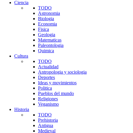
Ciencia
TODO
Astronomia
Biologia
Economia
Fisica
Geologia
Matematicas
Paleontologia
Quimica
Cultura
TODO
Actualidad
Antropologia y sociologia
Deportes
Ideas y movimientos
Politica
Pueblos del mundo
Religiones
Veganismo
Historia
TODO
Prehistoria
Antigua
Medieval