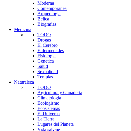
Moderna
Contemporanea
Arqueologia
Belica
Biografias
Medicina
TODO
Drogas
El Cerebro
Enfermedades
Fisiologia
Genetica
Salud
Sexualidad
Terapias
Naturaleza
TODO
Agricultura y Ganaderia
Climatologia
Ecologismo
Ecosistemas
El Universo
La Tierra
Lugares del Planeta
Vida salvaje