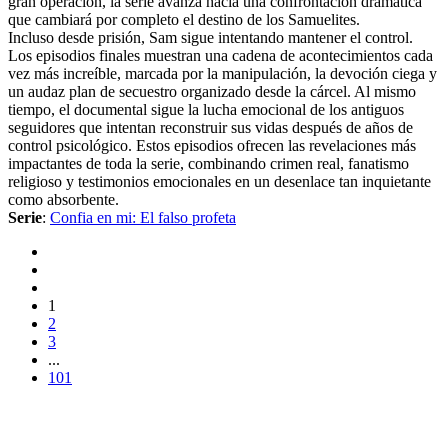
gran operación, la serie avanza hacia una confrontación dramática
que cambiará por completo el destino de los Samuelites.
Incluso desde prisión, Sam sigue intentando mantener el control.
Los episodios finales muestran una cadena de acontecimientos cada
vez más increíble, marcada por la manipulación, la devoción ciega y
un audaz plan de secuestro organizado desde la cárcel. Al mismo
tiempo, el documental sigue la lucha emocional de los antiguos
seguidores que intentan reconstruir sus vidas después de años de
control psicológico. Estos episodios ofrecen las revelaciones más
impactantes de toda la serie, combinando crimen real, fanatismo
religioso y testimonios emocionales en un desenlace tan inquietante
como absorbente.
Serie
:
Confia en mi: El falso profeta
1
2
3
...
101