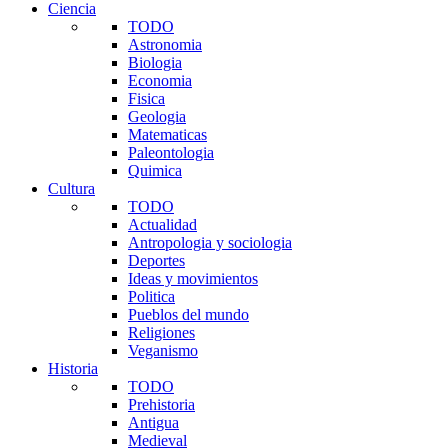
Ciencia
TODO
Astronomia
Biologia
Economia
Fisica
Geologia
Matematicas
Paleontologia
Quimica
Cultura
TODO
Actualidad
Antropologia y sociologia
Deportes
Ideas y movimientos
Politica
Pueblos del mundo
Religiones
Veganismo
Historia
TODO
Prehistoria
Antigua
Medieval