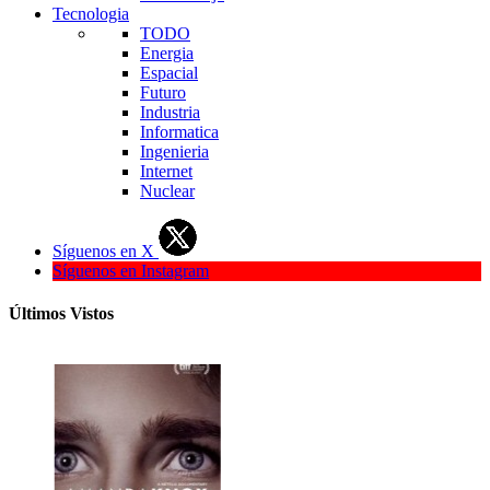
Tecnologia
TODO
Energia
Espacial
Futuro
Industria
Informatica
Ingenieria
Internet
Nuclear
Síguenos en X
Síguenos en Instagram
Últimos Vistos