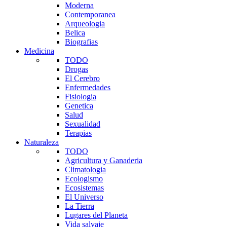
Moderna
Contemporanea
Arqueologia
Belica
Biografias
Medicina
TODO
Drogas
El Cerebro
Enfermedades
Fisiologia
Genetica
Salud
Sexualidad
Terapias
Naturaleza
TODO
Agricultura y Ganaderia
Climatologia
Ecologismo
Ecosistemas
El Universo
La Tierra
Lugares del Planeta
Vida salvaje