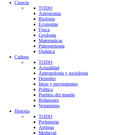
Ciencia
TODO
Astronomia
Biologia
Economia
Fisica
Geologia
Matematicas
Paleontologia
Quimica
Cultura
TODO
Actualidad
Antropologia y sociologia
Deportes
Ideas y movimientos
Politica
Pueblos del mundo
Religiones
Veganismo
Historia
TODO
Prehistoria
Antigua
Medieval