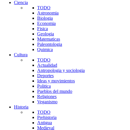
Ciencia
TODO
Astronomia
Biologia
Economia
Fisica
Geologia
Matematicas
Paleontologia
Quimica
Cultura
TODO
Actualidad
Antropologia y sociologia
Deportes
Ideas y movimientos
Politica
Pueblos del mundo
Religiones
Veganismo
Historia
TODO
Prehistoria
Antigua
Medieval