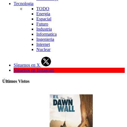
Tecnologia
TODO
Energia
Espacial
Futuro
Industria
Informatica
Ingenieria
Internet
Nuclear
Síguenos en X
Síguenos en Instagram
Últimos Vistos