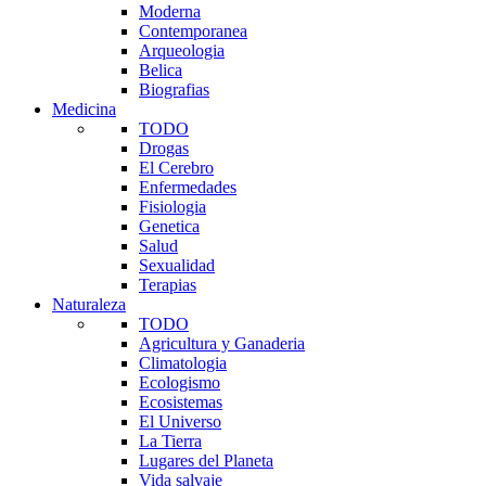
Moderna
Contemporanea
Arqueologia
Belica
Biografias
Medicina
TODO
Drogas
El Cerebro
Enfermedades
Fisiologia
Genetica
Salud
Sexualidad
Terapias
Naturaleza
TODO
Agricultura y Ganaderia
Climatologia
Ecologismo
Ecosistemas
El Universo
La Tierra
Lugares del Planeta
Vida salvaje