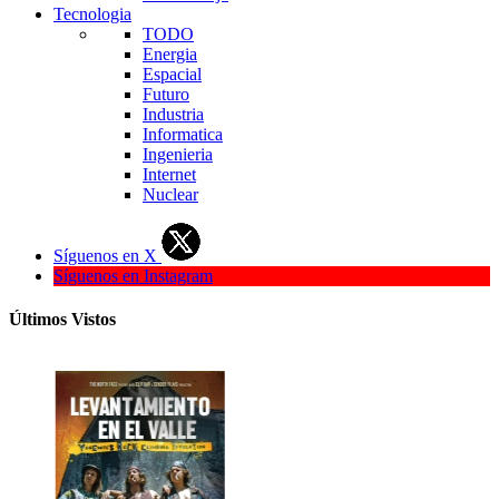
Tecnologia
TODO
Energia
Espacial
Futuro
Industria
Informatica
Ingenieria
Internet
Nuclear
Síguenos en X
Síguenos en Instagram
Últimos Vistos