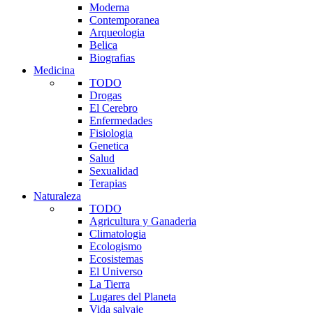
Moderna
Contemporanea
Arqueologia
Belica
Biografias
Medicina
TODO
Drogas
El Cerebro
Enfermedades
Fisiologia
Genetica
Salud
Sexualidad
Terapias
Naturaleza
TODO
Agricultura y Ganaderia
Climatologia
Ecologismo
Ecosistemas
El Universo
La Tierra
Lugares del Planeta
Vida salvaje