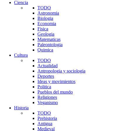
Ciencia
TODO
Astronomia
Biologia
Economia
Fisica
Geologia
Matematicas
Paleontologia
Quimica
Cultura
TODO
Actualidad
Antropologia y sociologia
Deportes
Ideas y movimientos
Politica
Pueblos del mundo
Religiones
Veganismo
Historia
TODO
Prehistoria
Antigua
Medieval