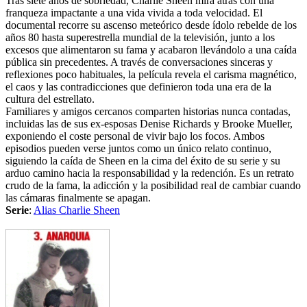
Tras siete años de sobriedad, Charlie Sheen mira atrás con una
franqueza impactante a una vida vivida a toda velocidad. El
documental recorre su ascenso meteórico desde ídolo rebelde de los
años 80 hasta superestrella mundial de la televisión, junto a los
excesos que alimentaron su fama y acabaron llevándolo a una caída
pública sin precedentes. A través de conversaciones sinceras y
reflexiones poco habituales, la película revela el carisma magnético,
el caos y las contradicciones que definieron toda una era de la
cultura del estrellato.
Familiares y amigos cercanos comparten historias nunca contadas,
incluidas las de sus ex-esposas Denise Richards y Brooke Mueller,
exponiendo el coste personal de vivir bajo los focos. Ambos
episodios pueden verse juntos como un único relato continuo,
siguiendo la caída de Sheen en la cima del éxito de su serie y su
arduo camino hacia la responsabilidad y la redención. Es un retrato
crudo de la fama, la adicción y la posibilidad real de cambiar cuando
las cámaras finalmente se apagan.
Serie
:
Alias Charlie Sheen