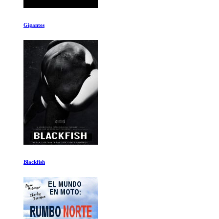
Eagles Gira de Despedida 2de3
Maquinando