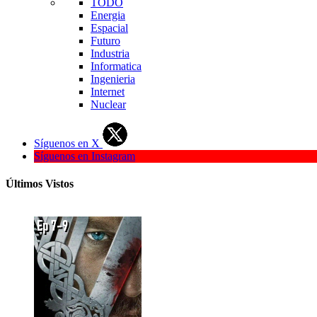
TODO
Energia
Espacial
Futuro
Industria
Informatica
Ingenieria
Internet
Nuclear
Síguenos en X
Síguenos en Instagram
Últimos Vistos