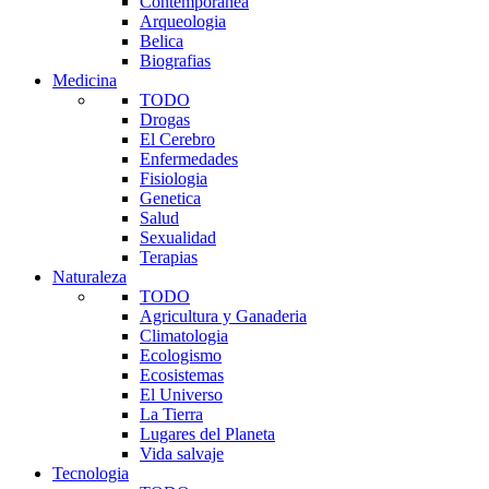
Contemporanea
Arqueologia
Belica
Biografias
Medicina
TODO
Drogas
El Cerebro
Enfermedades
Fisiologia
Genetica
Salud
Sexualidad
Terapias
Naturaleza
TODO
Agricultura y Ganaderia
Climatologia
Ecologismo
Ecosistemas
El Universo
La Tierra
Lugares del Planeta
Vida salvaje
Tecnologia