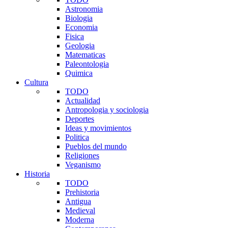
Astronomia
Biologia
Economia
Fisica
Geologia
Matematicas
Paleontologia
Quimica
Cultura
TODO
Actualidad
Antropologia y sociologia
Deportes
Ideas y movimientos
Politica
Pueblos del mundo
Religiones
Veganismo
Historia
TODO
Prehistoria
Antigua
Medieval
Moderna