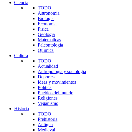
Ciencia
TODO
Astronomia
Biologia
Economia
Fisica
Geologia
Matematicas
Paleontologia
Quimica
Cultura
TODO
Actualidad
Antropologia y sociologia
Deportes
Ideas y movimientos
Politica
Pueblos del mundo
Religiones
Veganismo
Historia
TODO
Prehistoria
Antigua
Medieval