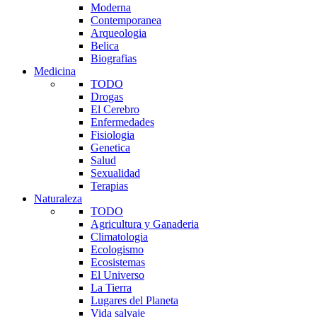
Moderna
Contemporanea
Arqueologia
Belica
Biografias
Medicina
TODO
Drogas
El Cerebro
Enfermedades
Fisiologia
Genetica
Salud
Sexualidad
Terapias
Naturaleza
TODO
Agricultura y Ganaderia
Climatologia
Ecologismo
Ecosistemas
El Universo
La Tierra
Lugares del Planeta
Vida salvaje