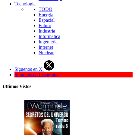
Tecnologia
TODO
Energia
Espacial
Futuro
Industria
Informatica
Ingenieria
Internet
Nuclear
Síguenos en X
Síguenos en Instagram
Últimos Vistos