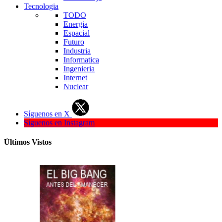
Tecnologia
TODO
Energia
Espacial
Futuro
Industria
Informatica
Ingenieria
Internet
Nuclear
Síguenos en X
Síguenos en Instagram
Últimos Vistos