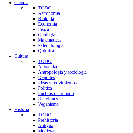
Ciencia
TODO
Astronomia
Biologia
Economia
Fisica
Geologia
Matematicas
Paleontologia
Quimica
Cultura
TODO
Actualidad
Antropologia y sociologia
Deportes
Ideas y movimientos
Politica
Pueblos del mundo
Religiones
Veganismo
Historia
TODO
Prehistoria
Antigua
Medieval