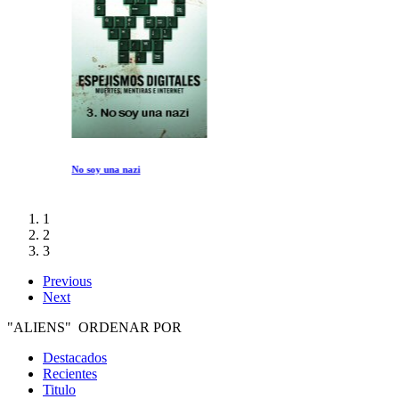
No soy una nazi
1
2
3
Previous
Next
"ALIENS" ORDENAR POR
Destacados
Recientes
Titulo