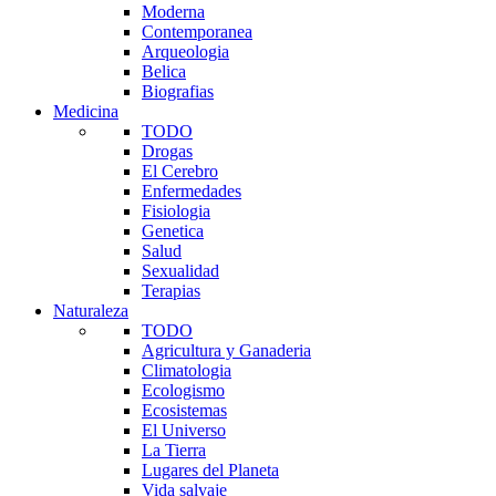
Moderna
Contemporanea
Arqueologia
Belica
Biografias
Medicina
TODO
Drogas
El Cerebro
Enfermedades
Fisiologia
Genetica
Salud
Sexualidad
Terapias
Naturaleza
TODO
Agricultura y Ganaderia
Climatologia
Ecologismo
Ecosistemas
El Universo
La Tierra
Lugares del Planeta
Vida salvaje