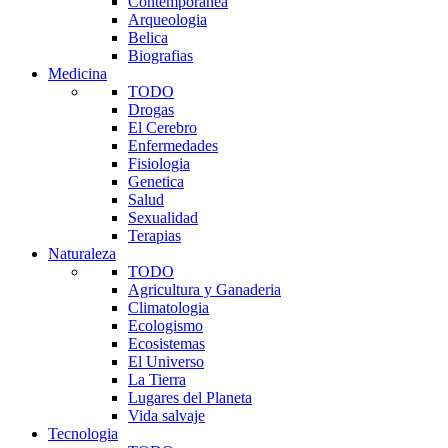
Contemporanea
Arqueologia
Belica
Biografias
Medicina
TODO
Drogas
El Cerebro
Enfermedades
Fisiologia
Genetica
Salud
Sexualidad
Terapias
Naturaleza
TODO
Agricultura y Ganaderia
Climatologia
Ecologismo
Ecosistemas
El Universo
La Tierra
Lugares del Planeta
Vida salvaje
Tecnologia