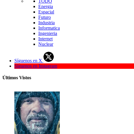
TODO
Energia
Espacial
Futuro
Industria
Informatica
Ingenieria
Internet
Nuclear
Síguenos en X
Síguenos en Instagram
Últimos Vistos