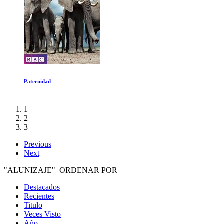
La maldicion de los rayos cosmicos
1
2
3
Previous
Next
"ALUNIZAJE" ORDENAR POR
Destacados
Recientes
Titulo
Veces Visto
Año