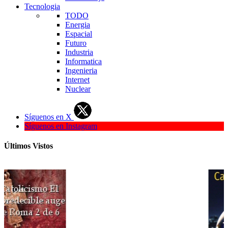
Tecnologia
TODO
Energia
Espacial
Futuro
Industria
Informatica
Ingenieria
Internet
Nuclear
Síguenos en X
Síguenos en Instagram
Últimos Vistos