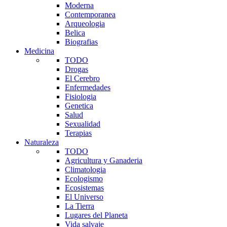
Moderna
Contemporanea
Arqueologia
Belica
Biografias
Medicina
TODO
Drogas
El Cerebro
Enfermedades
Fisiologia
Genetica
Salud
Sexualidad
Terapias
Naturaleza
TODO
Agricultura y Ganaderia
Climatologia
Ecologismo
Ecosistemas
El Universo
La Tierra
Lugares del Planeta
Vida salvaje