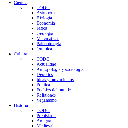
Ciencia
TODO
Astronomia
Biologia
Economia
Fisica
Geologia
Matematicas
Paleontologia
Quimica
Cultura
TODO
Actualidad
Antropologia y sociologia
Deportes
Ideas y movimientos
Politica
Pueblos del mundo
Religiones
Veganismo
Historia
TODO
Prehistoria
Antigua
Medieval