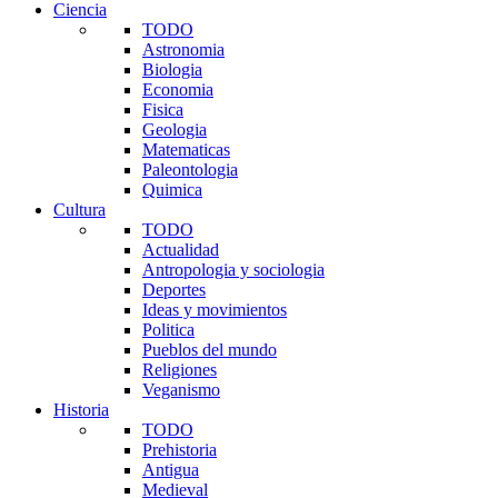
Ciencia
TODO
Astronomia
Biologia
Economia
Fisica
Geologia
Matematicas
Paleontologia
Quimica
Cultura
TODO
Actualidad
Antropologia y sociologia
Deportes
Ideas y movimientos
Politica
Pueblos del mundo
Religiones
Veganismo
Historia
TODO
Prehistoria
Antigua
Medieval