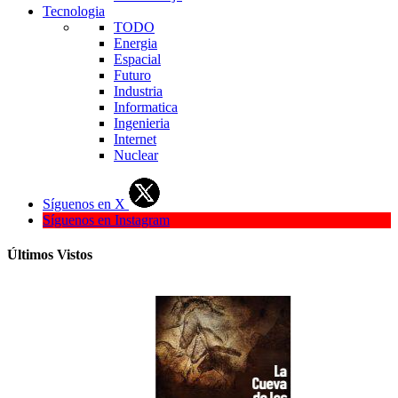
Tecnologia
TODO
Energia
Espacial
Futuro
Industria
Informatica
Ingenieria
Internet
Nuclear
Síguenos en X
Síguenos en Instagram
Últimos Vistos