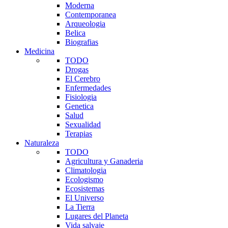
Moderna
Contemporanea
Arqueologia
Belica
Biografias
Medicina
TODO
Drogas
El Cerebro
Enfermedades
Fisiologia
Genetica
Salud
Sexualidad
Terapias
Naturaleza
TODO
Agricultura y Ganaderia
Climatologia
Ecologismo
Ecosistemas
El Universo
La Tierra
Lugares del Planeta
Vida salvaje