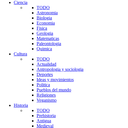
Ciencia
TODO
Astronomia
Biologia
Economia
Fisica
Geologia
Matematicas
Paleontologia
Quimica
Cultura
TODO
Actualidad
Antropologia y sociologia
Deportes
Ideas y movimientos
Politica
Pueblos del mundo
Religiones
Veganismo
Historia
TODO
Prehistoria
Antigua
Medieval