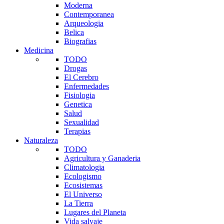
Moderna
Contemporanea
Arqueologia
Belica
Biografias
Medicina
TODO
Drogas
El Cerebro
Enfermedades
Fisiologia
Genetica
Salud
Sexualidad
Terapias
Naturaleza
TODO
Agricultura y Ganaderia
Climatologia
Ecologismo
Ecosistemas
El Universo
La Tierra
Lugares del Planeta
Vida salvaje