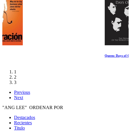
Queen: Days of Our Lives
1
2
3
Previous
Next
"ANG LEE" ORDENAR POR
Destacados
Recientes
Titulo