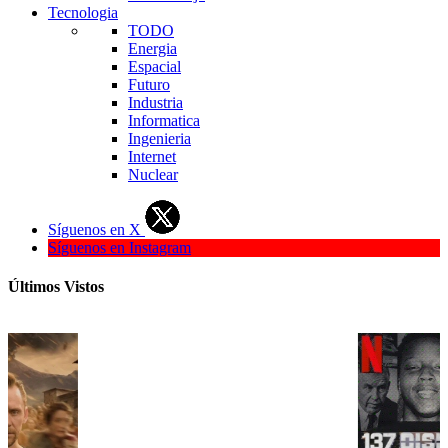
Tecnologia
TODO
Energia
Espacial
Futuro
Industria
Informatica
Ingenieria
Internet
Nuclear
Síguenos en X
Síguenos en Instagram
Últimos Vistos