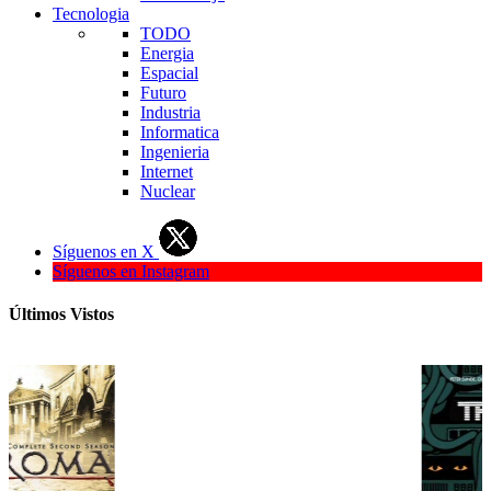
Tecnologia
TODO
Energia
Espacial
Futuro
Industria
Informatica
Ingenieria
Internet
Nuclear
Síguenos en X
Síguenos en Instagram
Últimos Vistos