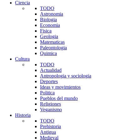
Ciencia
TODO
Astronomia
Biologia
Economia
Fisica
Geologia
Matematicas
Paleontologia
Quimica
Cultura
TODO
Actualidad
Antropologia y sociologia
Deportes
Ideas y movimientos
Politica
Pueblos del mundo
Religiones
Veganismo
Historia
TODO
Prehistoria
Antigua
Medieval