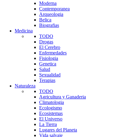
Moderna
Contemporanea
Arqueologia
Belica
Biografias
Medicina
TODO
Drogas
El Cerebro
Enfermedades
Fisiologia
Genetica
Salud
Sexualidad
Terapias
Naturaleza
TODO
Agricultura y Ganaderia
Climatologia
Ecologismo
Ecosistemas
El Universo
La Tierra
Lugares del Planeta
Vida salvaje