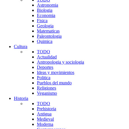
Astronomia
Biologia
Economia
Fisica
Geologia
Matematicas
Paleontologia
Quimica
Cultura
TODO
Actualidad
Antropologia y sociologia
Deportes
Ideas y movimientos
Politica
Pueblos del mundo
Religiones
Veganismo
Historia
TODO
Prehistoria
Antigua
Medieval
Moderna