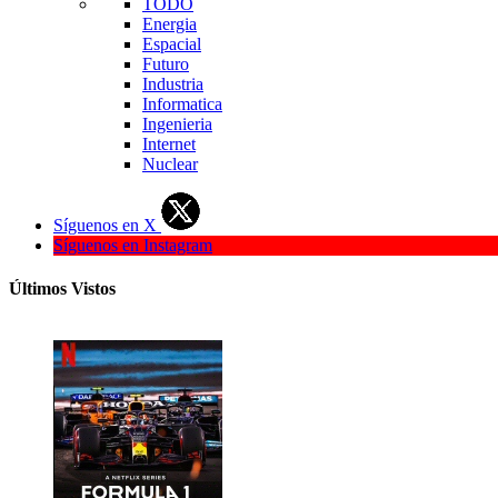
TODO
Energia
Espacial
Futuro
Industria
Informatica
Ingenieria
Internet
Nuclear
Síguenos en X
Síguenos en Instagram
Últimos Vistos