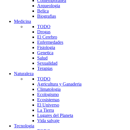
Contemporanea
Arqueologia
Belica
Biografias
Medicina
TODO
Drogas
El Cerebro
Enfermedades
Fisiologia
Genetica
Salud
Sexualidad
Terapias
Naturaleza
TODO
Agricultura y Ganaderia
Climatologia
Ecologismo
Ecosistemas
El Universo
La Tierra
Lugares del Planeta
Vida salvaje
Tecnologia