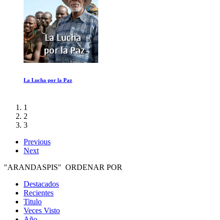
Conor Mcgregor: Notorious
1
2
3
Previous
Next
"ARANDASPIS" ORDENAR POR
Destacados
Recientes
Titulo
Veces Visto
Año