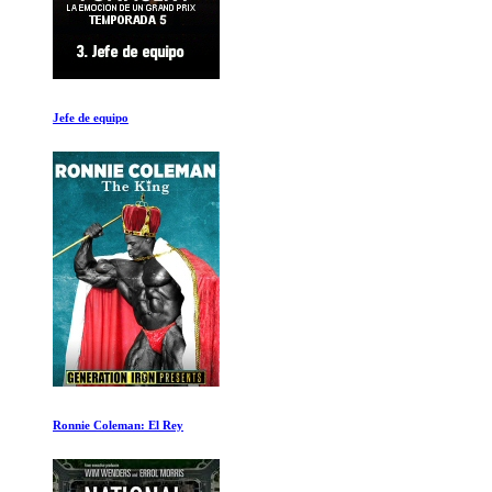
Y si el Cannabis cura el Cancer
El Gran Hackeo