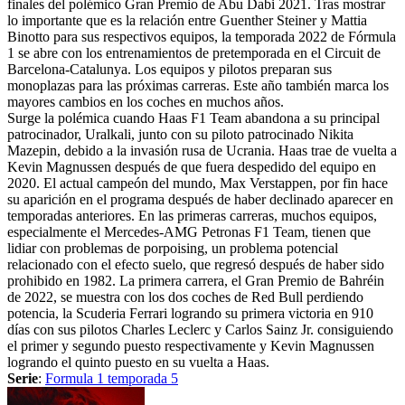
finales del polémico Gran Premio de Abu Dabi 2021. Tras mostrar
lo importante que es la relación entre Guenther Steiner y Mattia
Binotto para sus respectivos equipos, la temporada 2022 de Fórmula
1 se abre con los entrenamientos de pretemporada en el Circuit de
Barcelona-Catalunya. Los equipos y pilotos preparan sus
monoplazas para las próximas carreras. Este año también marca los
mayores cambios en los coches en muchos años.
Surge la polémica cuando Haas F1 Team abandona a su principal
patrocinador, Uralkali, junto con su piloto patrocinado Nikita
Mazepin, debido a la invasión rusa de Ucrania. Haas trae de vuelta a
Kevin Magnussen después de que fuera despedido del equipo en
2020. El actual campeón del mundo, Max Verstappen, por fin hace
su aparición en el programa después de haber declinado aparecer en
temporadas anteriores. En las primeras carreras, muchos equipos,
especialmente el Mercedes-AMG Petronas F1 Team, tienen que
lidiar con problemas de porpoising, un problema potencial
relacionado con el efecto suelo, que regresó después de haber sido
prohibido en 1982. La primera carrera, el Gran Premio de Bahréin
de 2022, se muestra con los dos coches de Red Bull perdiendo
potencia, la Scuderia Ferrari logrando su primera victoria en 910
días con sus pilotos Charles Leclerc y Carlos Sainz Jr. consiguiendo
el primer y segundo puesto respectivamente y Kevin Magnussen
logrando el quinto puesto en su vuelta a Haas.
Serie
:
Formula 1 temporada 5