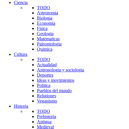
Ciencia
TODO
Astronomia
Biologia
Economia
Fisica
Geologia
Matematicas
Paleontologia
Quimica
Cultura
TODO
Actualidad
Antropologia y sociologia
Deportes
Ideas y movimientos
Politica
Pueblos del mundo
Religiones
Veganismo
Historia
TODO
Prehistoria
Antigua
Medieval