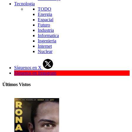
Tecnologia
TODO
Energia
Espacial
Futuro
Industria
Informatica
Ingenieria
Internet
Nuclear
Síguenos en X
Síguenos en Instagram
Últimos Vistos