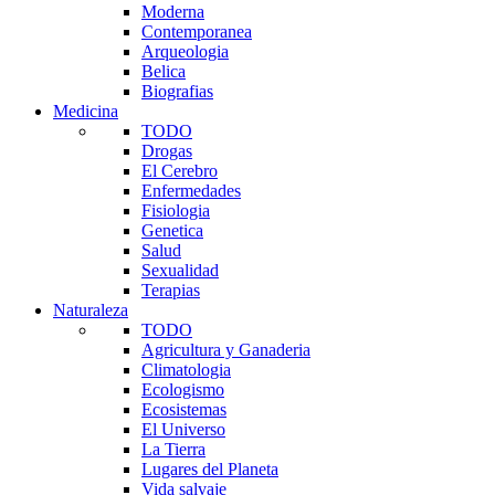
Moderna
Contemporanea
Arqueologia
Belica
Biografias
Medicina
TODO
Drogas
El Cerebro
Enfermedades
Fisiologia
Genetica
Salud
Sexualidad
Terapias
Naturaleza
TODO
Agricultura y Ganaderia
Climatologia
Ecologismo
Ecosistemas
El Universo
La Tierra
Lugares del Planeta
Vida salvaje