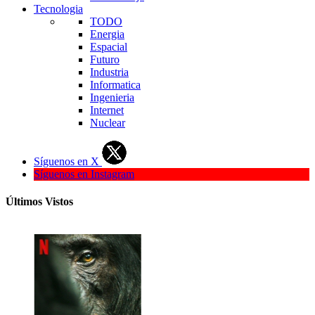
Tecnologia
TODO
Energia
Espacial
Futuro
Industria
Informatica
Ingenieria
Internet
Nuclear
Síguenos en X
Síguenos en Instagram
Últimos Vistos