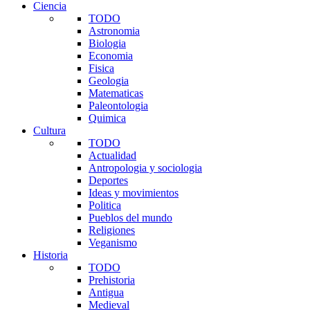
Ciencia
TODO
Astronomia
Biologia
Economia
Fisica
Geologia
Matematicas
Paleontologia
Quimica
Cultura
TODO
Actualidad
Antropologia y sociologia
Deportes
Ideas y movimientos
Politica
Pueblos del mundo
Religiones
Veganismo
Historia
TODO
Prehistoria
Antigua
Medieval