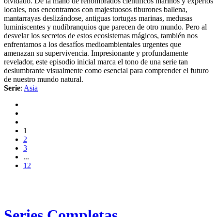
olvidado. De la mano de renombrados científicos marinos y expertos
locales, nos encontramos con majestuosos tiburones ballena,
mantarrayas deslizándose, antiguas tortugas marinas, medusas
luminiscentes y nudibranquios que parecen de otro mundo. Pero al
desvelar los secretos de estos ecosistemas mágicos, también nos
enfrentamos a los desafíos medioambientales urgentes que
amenazan su supervivencia. Impresionante y profundamente
revelador, este episodio inicial marca el tono de una serie tan
deslumbrante visualmente como esencial para comprender el futuro
de nuestro mundo natural.
Serie
:
Asia
1
2
3
...
12
Series Completas