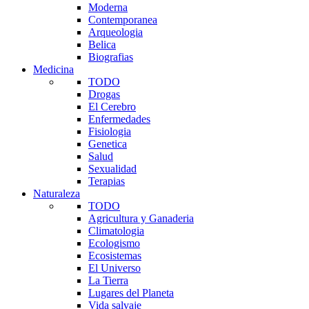
Moderna
Contemporanea
Arqueologia
Belica
Biografias
Medicina
TODO
Drogas
El Cerebro
Enfermedades
Fisiologia
Genetica
Salud
Sexualidad
Terapias
Naturaleza
TODO
Agricultura y Ganaderia
Climatologia
Ecologismo
Ecosistemas
El Universo
La Tierra
Lugares del Planeta
Vida salvaje