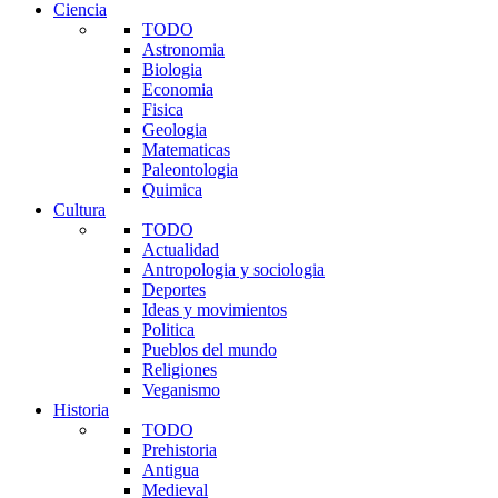
Ciencia
TODO
Astronomia
Biologia
Economia
Fisica
Geologia
Matematicas
Paleontologia
Quimica
Cultura
TODO
Actualidad
Antropologia y sociologia
Deportes
Ideas y movimientos
Politica
Pueblos del mundo
Religiones
Veganismo
Historia
TODO
Prehistoria
Antigua
Medieval