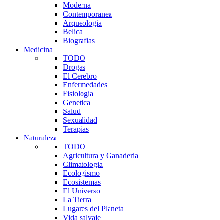
Moderna
Contemporanea
Arqueologia
Belica
Biografias
Medicina
TODO
Drogas
El Cerebro
Enfermedades
Fisiologia
Genetica
Salud
Sexualidad
Terapias
Naturaleza
TODO
Agricultura y Ganaderia
Climatologia
Ecologismo
Ecosistemas
El Universo
La Tierra
Lugares del Planeta
Vida salvaje