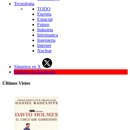
Tecnologia
TODO
Energia
Espacial
Futuro
Industria
Informatica
Ingenieria
Internet
Nuclear
Síguenos en X
Síguenos en Instagram
Últimos Vistos