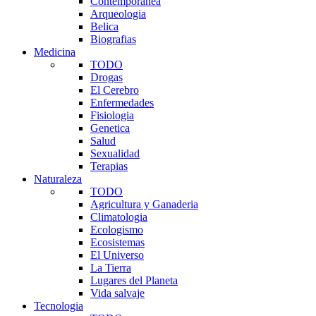
Contemporanea
Arqueologia
Belica
Biografias
Medicina
TODO
Drogas
El Cerebro
Enfermedades
Fisiologia
Genetica
Salud
Sexualidad
Terapias
Naturaleza
TODO
Agricultura y Ganaderia
Climatologia
Ecologismo
Ecosistemas
El Universo
La Tierra
Lugares del Planeta
Vida salvaje
Tecnologia