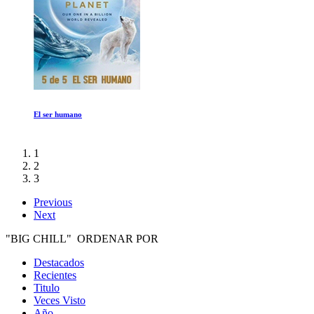
La Forja de un Emperador
1
2
3
Previous
Next
"BIG CHILL" ORDENAR POR
Destacados
Recientes
Titulo
Veces Visto
Año