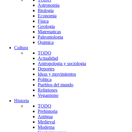
Astronomia
Biologia
Economia
Fisica
Geologia
Matematicas
Paleontologia
Quimica
Cultura
TODO
Actualidad
Antropologia y sociologia
Deportes
Ideas y movimientos
Politica
Pueblos del mundo
Religiones
Veganismo
Historia
TODO
Prehistoria
Antigua
Medieval
Moderna