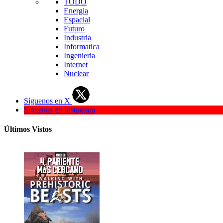
TODO
Energia
Espacial
Futuro
Industria
Informatica
Ingenieria
Internet
Nuclear
Síguenos en X
Síguenos en Instagram
Últimos Vistos