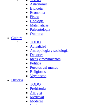
Astronomia
Biologia
Economia
Fisica
Geologia
Matematicas
Paleontologia
Quimica
Cultura
TODO
Actualidad
Antropologia y sociologia
Deportes
Ideas y movimientos
Politica
Pueblos del mundo
Religiones
Veganismo
Historia
TODO
Prehistoria
Antigua
Medieval
Moderna