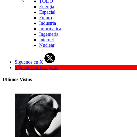
TODO
Energia
Espacial
Futuro
Industria
Informatica
Ingenieria
Internet
Nuclear
Síguenos en X
Síguenos en Instagram
Últimos Vistos