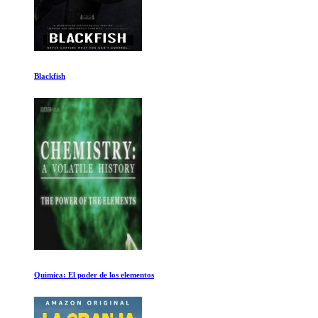
La inspiracion mas profunda
Rusia Salvaje: Siberia