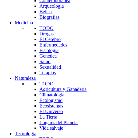
Contemporanea
Arqueologia
Belica
Biografias
Medicina
TODO
Drogas
El Cerebro
Enfermedades
Fisiologia
Genetica
Salud
Sexualidad
Terapias
Naturaleza
TODO
Agricultura y Ganaderia
Climatologia
Ecologismo
Ecosistemas
El Universo
La Tierra
Lugares del Planeta
Vida salvaje
Tecnologia