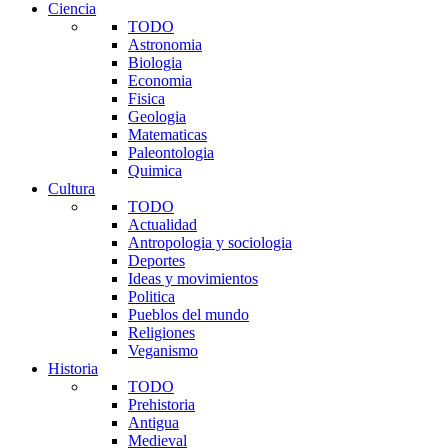
Ciencia
TODO
Astronomia
Biologia
Economia
Fisica
Geologia
Matematicas
Paleontologia
Quimica
Cultura
TODO
Actualidad
Antropologia y sociologia
Deportes
Ideas y movimientos
Politica
Pueblos del mundo
Religiones
Veganismo
Historia
TODO
Prehistoria
Antigua
Medieval