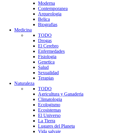
Moderna
Contemporanea
Arqueologia
Belica
Biografias
Medicina
TODO
Drogas
El Cerebro
Enfermedades
Fisiologia
Genetica
Salud
Sexualidad
Terapias
Naturaleza
TODO
Agricultura y Ganaderia
Climatologia
Ecologismo
Ecosistemas
El Universo
La Tierra
Lugares del Planeta
Vida salvaje