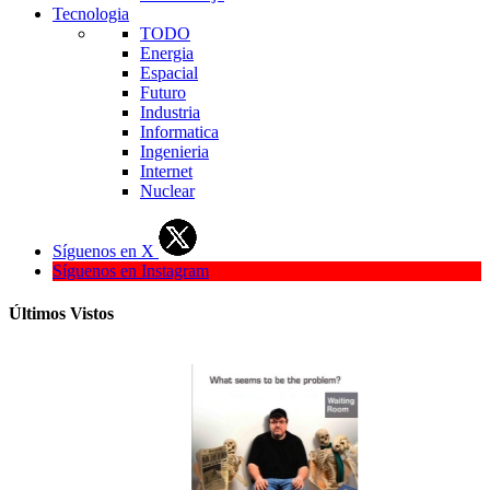
Tecnologia
TODO
Energia
Espacial
Futuro
Industria
Informatica
Ingenieria
Internet
Nuclear
Síguenos en X
Síguenos en Instagram
Últimos Vistos