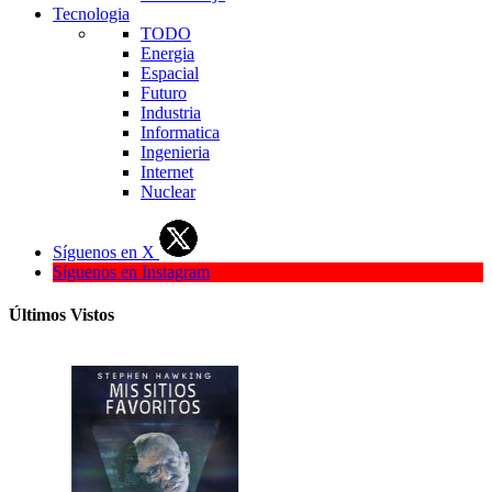
Tecnologia
TODO
Energia
Espacial
Futuro
Industria
Informatica
Ingenieria
Internet
Nuclear
Síguenos en X
Síguenos en Instagram
Últimos Vistos