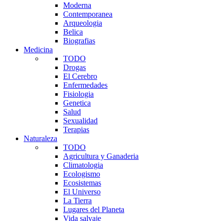
Moderna
Contemporanea
Arqueologia
Belica
Biografias
Medicina
TODO
Drogas
El Cerebro
Enfermedades
Fisiologia
Genetica
Salud
Sexualidad
Terapias
Naturaleza
TODO
Agricultura y Ganaderia
Climatologia
Ecologismo
Ecosistemas
El Universo
La Tierra
Lugares del Planeta
Vida salvaje