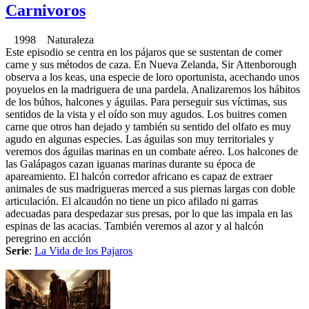
Carnivoros
1998 Naturaleza
Este episodio se centra en los pájaros que se sustentan de comer
carne y sus métodos de caza. En Nueva Zelanda, Sir Attenborough
observa a los keas, una especie de loro oportunista, acechando unos
poyuelos en la madriguera de una pardela. Analizaremos los hábitos
de los búhos, halcones y águilas. Para perseguir sus víctimas, sus
sentidos de la vista y el oído son muy agudos. Los buitres comen
carne que otros han dejado y también su sentido del olfato es muy
agudo en algunas especies. Las águilas son muy territoriales y
veremos dos águilas marinas en un combate aéreo. Los halcones de
las Galápagos cazan iguanas marinas durante su época de
apareamiento. El halcón corredor africano es capaz de extraer
animales de sus madrigueras merced a sus piernas largas con doble
articulación. El alcaudón no tiene un pico afilado ni garras
adecuadas para despedazar sus presas, por lo que las impala en las
espinas de las acacias. También veremos al azor y al halcón
peregrino en acción
Serie
:
La Vida de los Pajaros