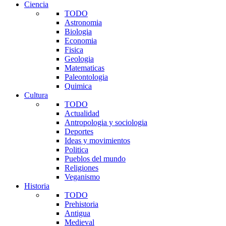
Ciencia
TODO
Astronomia
Biologia
Economia
Fisica
Geologia
Matematicas
Paleontologia
Quimica
Cultura
TODO
Actualidad
Antropologia y sociologia
Deportes
Ideas y movimientos
Politica
Pueblos del mundo
Religiones
Veganismo
Historia
TODO
Prehistoria
Antigua
Medieval