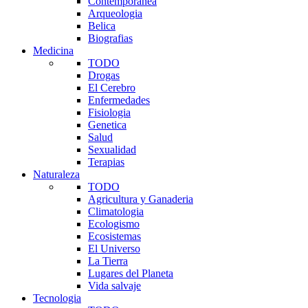
Contemporanea
Arqueologia
Belica
Biografias
Medicina
TODO
Drogas
El Cerebro
Enfermedades
Fisiologia
Genetica
Salud
Sexualidad
Terapias
Naturaleza
TODO
Agricultura y Ganaderia
Climatologia
Ecologismo
Ecosistemas
El Universo
La Tierra
Lugares del Planeta
Vida salvaje
Tecnologia