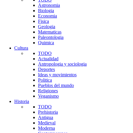
Astronomia
Biologia
Economia
Fisica
Geologia
Matematicas
Paleontologia
Quimica
Cultura
TODO
Actualidad
Antropologia y sociologia
Deportes
Ideas y movimientos
Politica
Pueblos del mundo
Religiones
Veganismo
Historia
TODO
Prehistoria
Antigua
Medieval
Moderna