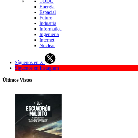
TODO
Energia
Espacial
Futuro
Industria
Informatica
Ingenieria
Internet
Nuclear
Síguenos en X
Síguenos en Instagram
Últimos Vistos