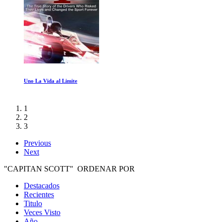
Que es una mujer
1
2
3
Previous
Next
"CAPITAN SCOTT" ORDENAR POR
Destacados
Recientes
Titulo
Veces Visto
Año