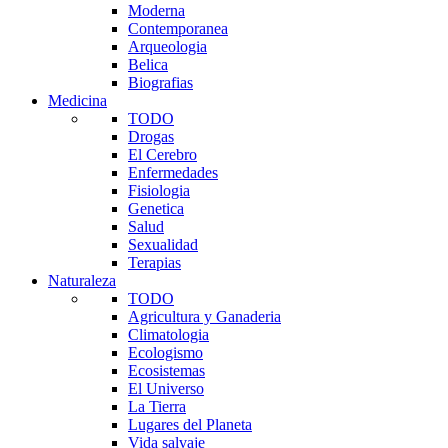
Moderna
Contemporanea
Arqueologia
Belica
Biografias
Medicina
TODO
Drogas
El Cerebro
Enfermedades
Fisiologia
Genetica
Salud
Sexualidad
Terapias
Naturaleza
TODO
Agricultura y Ganaderia
Climatologia
Ecologismo
Ecosistemas
El Universo
La Tierra
Lugares del Planeta
Vida salvaje