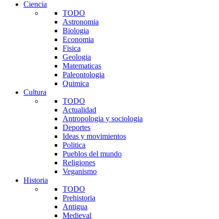
Ciencia
TODO
Astronomia
Biologia
Economia
Fisica
Geologia
Matematicas
Paleontologia
Quimica
Cultura
TODO
Actualidad
Antropologia y sociologia
Deportes
Ideas y movimientos
Politica
Pueblos del mundo
Religiones
Veganismo
Historia
TODO
Prehistoria
Antigua
Medieval