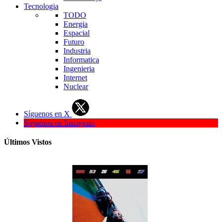
Tecnologia
TODO
Energia
Espacial
Futuro
Industria
Informatica
Ingenieria
Internet
Nuclear
Síguenos en X
Síguenos en Instagram
Últimos Vistos