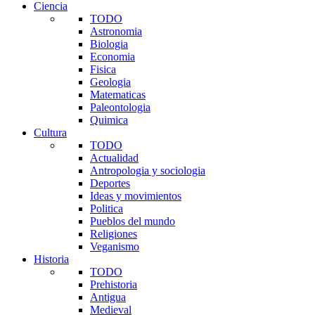
Ciencia
TODO
Astronomia
Biologia
Economia
Fisica
Geologia
Matematicas
Paleontologia
Quimica
Cultura
TODO
Actualidad
Antropologia y sociologia
Deportes
Ideas y movimientos
Politica
Pueblos del mundo
Religiones
Veganismo
Historia
TODO
Prehistoria
Antigua
Medieval