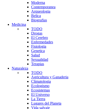
Moderna
Contemporanea
Arqueologia
Belica
Biografias
Medicina
TODO
Drogas
El Cerebro
Enfermedades
Fisiologia
Genetica
Salud
Sexualidad
Terapias
Naturaleza
TODO
Agricultura y Ganaderia
Climatologia
Ecologismo
Ecosistemas
El Universo
La Tierra
Lugares del Planeta
Vida salvaje