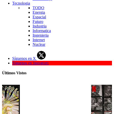
Tecnologia
TODO
Energia
Espacial
Futuro
Industria
Informatica
Ingenieria
Internet
Nuclear
Síguenos en X
Síguenos en Instagram
Últimos Vistos