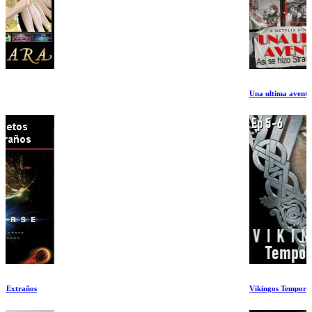
Una ultima aventura: Asi se hizo Stranger Things 5
Vikingos Temporada 1 Ep 5-6