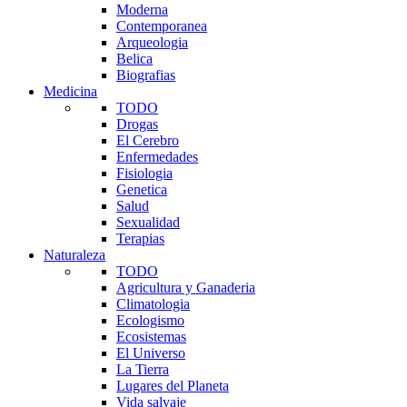
Moderna
Contemporanea
Arqueologia
Belica
Biografias
Medicina
TODO
Drogas
El Cerebro
Enfermedades
Fisiologia
Genetica
Salud
Sexualidad
Terapias
Naturaleza
TODO
Agricultura y Ganaderia
Climatologia
Ecologismo
Ecosistemas
El Universo
La Tierra
Lugares del Planeta
Vida salvaje