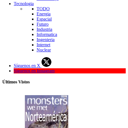
Tecnologia
TODO
Energia
Espacial
Futuro
Industria
Informatica
Ingenieria
Internet
Nuclear
Síguenos en X
Síguenos en Instagram
Últimos Vistos