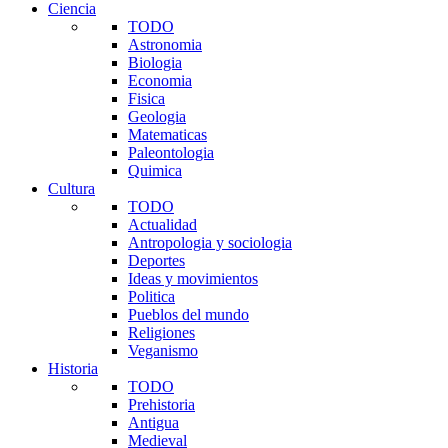
Ciencia
TODO
Astronomia
Biologia
Economia
Fisica
Geologia
Matematicas
Paleontologia
Quimica
Cultura
TODO
Actualidad
Antropologia y sociologia
Deportes
Ideas y movimientos
Politica
Pueblos del mundo
Religiones
Veganismo
Historia
TODO
Prehistoria
Antigua
Medieval