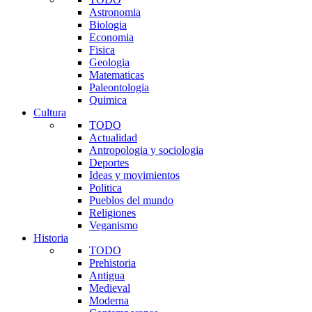
Astronomia
Biologia
Economia
Fisica
Geologia
Matematicas
Paleontologia
Quimica
Cultura
TODO
Actualidad
Antropologia y sociologia
Deportes
Ideas y movimientos
Politica
Pueblos del mundo
Religiones
Veganismo
Historia
TODO
Prehistoria
Antigua
Medieval
Moderna