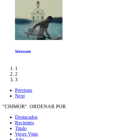
Galapagos con David Attenborough Origen
1
2
3
Previous
Next
"CHIMOR" ORDENAR POR
Destacados
Recientes
Titulo
Veces Visto
Año