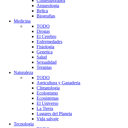
Contemporanea
Arqueologia
Belica
Biografias
Medicina
TODO
Drogas
El Cerebro
Enfermedades
Fisiologia
Genetica
Salud
Sexualidad
Terapias
Naturaleza
TODO
Agricultura y Ganaderia
Climatologia
Ecologismo
Ecosistemas
El Universo
La Tierra
Lugares del Planeta
Vida salvaje
Tecnologia