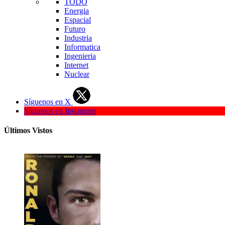
TODO
Energia
Espacial
Futuro
Industria
Informatica
Ingenieria
Internet
Nuclear
Síguenos en X
Síguenos en Instagram
Últimos Vistos