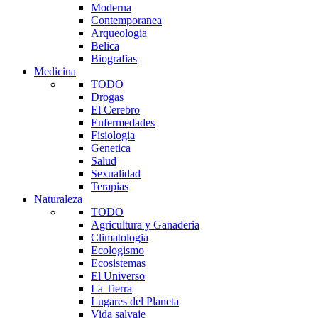
Moderna
Contemporanea
Arqueologia
Belica
Biografias
Medicina
TODO
Drogas
El Cerebro
Enfermedades
Fisiologia
Genetica
Salud
Sexualidad
Terapias
Naturaleza
TODO
Agricultura y Ganaderia
Climatologia
Ecologismo
Ecosistemas
El Universo
La Tierra
Lugares del Planeta
Vida salvaje