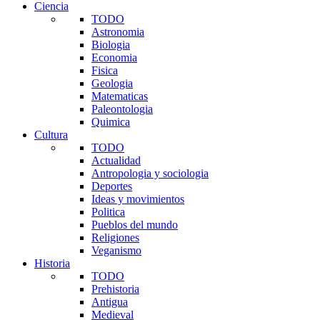
Ciencia
TODO
Astronomia
Biologia
Economia
Fisica
Geologia
Matematicas
Paleontologia
Quimica
Cultura
TODO
Actualidad
Antropologia y sociologia
Deportes
Ideas y movimientos
Politica
Pueblos del mundo
Religiones
Veganismo
Historia
TODO
Prehistoria
Antigua
Medieval