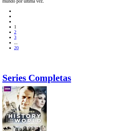
mundo por última vez.
1
2
3
...
20
Series Completas