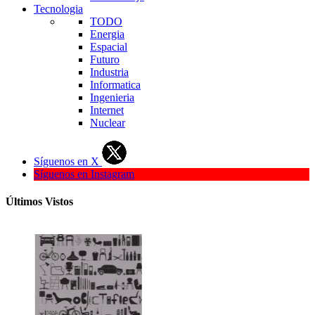
Tecnologia
TODO
Energia
Espacial
Futuro
Industria
Informatica
Ingenieria
Internet
Nuclear
Síguenos en X
Síguenos en Instagram
Últimos Vistos