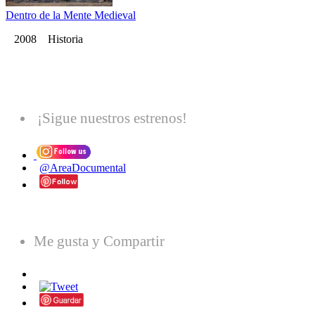
Dentro de la Mente Medieval
2008 Historia
¡Sigue nuestros estrenos!
@AreaDocumental
Me gusta y Compartir