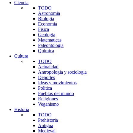
Ciencia
TODO
Astronomia
Biologia
Economia
Fisica
Geologia
Matematicas
Paleontologia
Quimica
Cultura
TODO
Actualidad
Antropologia y sociologia
Deportes
Ideas y movimientos
Politica
Pueblos del mundo
Religiones
Veganismo
Historia
TODO
Prehistoria
Antigua
Medieval