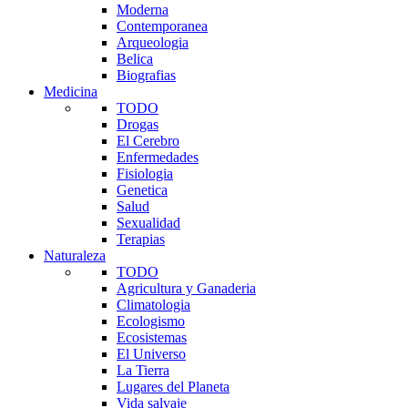
Moderna
Contemporanea
Arqueologia
Belica
Biografias
Medicina
TODO
Drogas
El Cerebro
Enfermedades
Fisiologia
Genetica
Salud
Sexualidad
Terapias
Naturaleza
TODO
Agricultura y Ganaderia
Climatologia
Ecologismo
Ecosistemas
El Universo
La Tierra
Lugares del Planeta
Vida salvaje