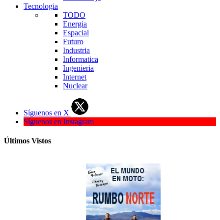
Tecnologia
TODO
Energia
Espacial
Futuro
Industria
Informatica
Ingenieria
Internet
Nuclear
Síguenos en X
Síguenos en Instagram
Últimos Vistos