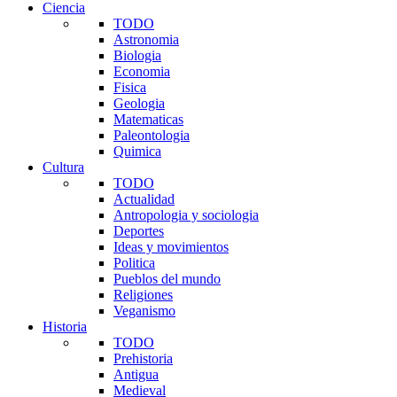
Ciencia
TODO
Astronomia
Biologia
Economia
Fisica
Geologia
Matematicas
Paleontologia
Quimica
Cultura
TODO
Actualidad
Antropologia y sociologia
Deportes
Ideas y movimientos
Politica
Pueblos del mundo
Religiones
Veganismo
Historia
TODO
Prehistoria
Antigua
Medieval