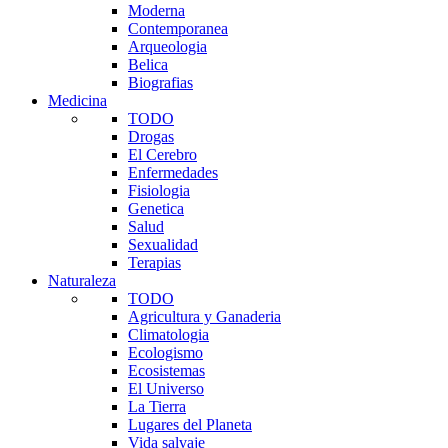
Moderna
Contemporanea
Arqueologia
Belica
Biografias
Medicina
TODO
Drogas
El Cerebro
Enfermedades
Fisiologia
Genetica
Salud
Sexualidad
Terapias
Naturaleza
TODO
Agricultura y Ganaderia
Climatologia
Ecologismo
Ecosistemas
El Universo
La Tierra
Lugares del Planeta
Vida salvaje