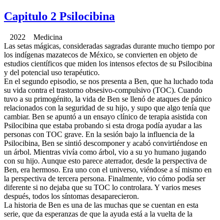
Capitulo 2 Psilocibina
2022 Medicina
Las setas mágicas, consideradas sagradas durante mucho tiempo por
los indígenas mazatecos de México, se convierten en objeto de
estudios científicos que miden los intensos efectos de su Psilocibina
y del potencial uso terapéutico.
En el segundo episodio, se nos presenta a Ben, que ha luchado toda
su vida contra el trastorno obsesivo-compulsivo (TOC). Cuando
tuvo a su primogénito, la vida de Ben se llenó de ataques de pánico
relacionados con la seguridad de su hijo, y supo que algo tenía que
cambiar. Ben se apuntó a un ensayo clínico de terapia asistida con
Psilocibina que estaba probando si esta droga podía ayudar a las
personas con TOC grave. En la sesión bajo la influencia de la
Psilocibina, Ben se sintió descomponer y acabó convirtiéndose en
un árbol. Mientras vivía como árbol, vio a su yo humano jugando
con su hijo. Aunque esto parece aterrador, desde la perspectiva de
Ben, era hermoso. Era uno con el universo, viéndose a sí mismo en
la perspectiva de tercera persona. Finalmente, vio cómo podía ser
diferente si no dejaba que su TOC lo controlara. Y varios meses
después, todos los síntomas desaparecieron.
La historia de Ben es una de las muchas que se cuentan en esta
serie, que da esperanzas de que la ayuda está a la vuelta de la