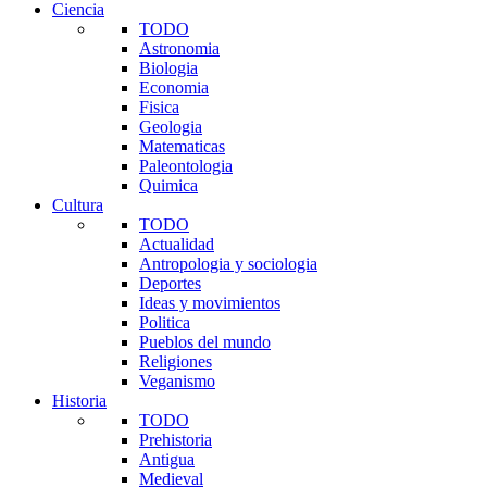
Ciencia
TODO
Astronomia
Biologia
Economia
Fisica
Geologia
Matematicas
Paleontologia
Quimica
Cultura
TODO
Actualidad
Antropologia y sociologia
Deportes
Ideas y movimientos
Politica
Pueblos del mundo
Religiones
Veganismo
Historia
TODO
Prehistoria
Antigua
Medieval