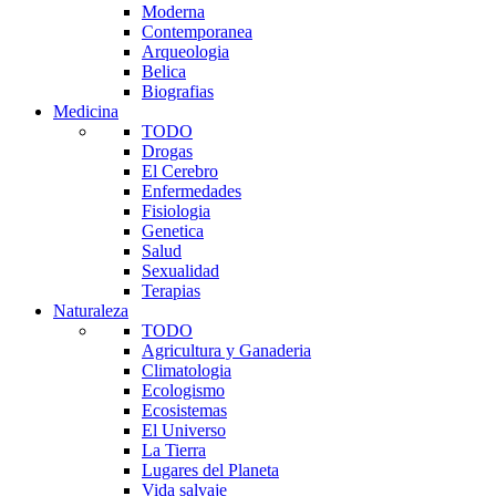
Moderna
Contemporanea
Arqueologia
Belica
Biografias
Medicina
TODO
Drogas
El Cerebro
Enfermedades
Fisiologia
Genetica
Salud
Sexualidad
Terapias
Naturaleza
TODO
Agricultura y Ganaderia
Climatologia
Ecologismo
Ecosistemas
El Universo
La Tierra
Lugares del Planeta
Vida salvaje