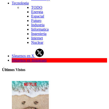
Tecnologia
TODO
Energia
Espacial
Futuro
Industria
Informatica
Ingenieria
Internet
Nuclear
Síguenos en X
Síguenos en Instagram
Últimos Vistos