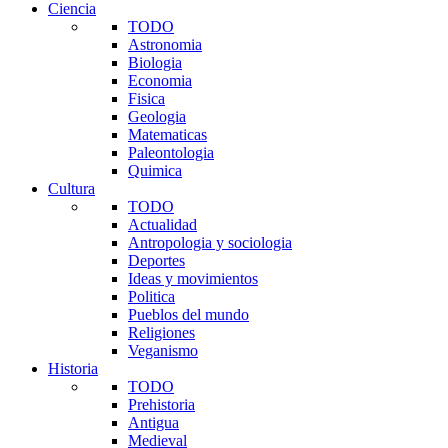
Ciencia
TODO
Astronomia
Biologia
Economia
Fisica
Geologia
Matematicas
Paleontologia
Quimica
Cultura
TODO
Actualidad
Antropologia y sociologia
Deportes
Ideas y movimientos
Politica
Pueblos del mundo
Religiones
Veganismo
Historia
TODO
Prehistoria
Antigua
Medieval