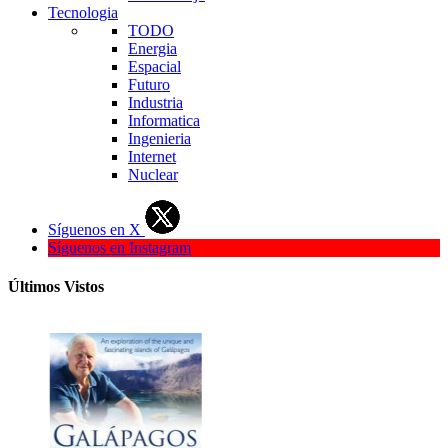
Tecnologia
TODO
Energia
Espacial
Futuro
Industria
Informatica
Ingenieria
Internet
Nuclear
Síguenos en X
Síguenos en Instagram
Últimos Vistos