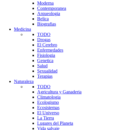
Moderna
Contemporanea
Arqueologia
Belica
Biografias
Medicina
TODO
Drogas
El Cerebro
Enfermedades
Fisiologia
Genetica
Salud
Sexualidad
Terapias
Naturaleza
TODO
Agricultura y Ganaderia
Climatologia
Ecologismo
Ecosistemas
El Universo
La Tierra
Lugares del Planeta
Vida salvaje