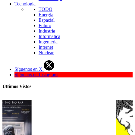
Tecnologia
TODO
Energia
Espacial
Futuro
Industria
Informatica
Ingenieria
Internet
Nuclear
Síguenos en X
Síguenos en Instagram
Últimos Vistos