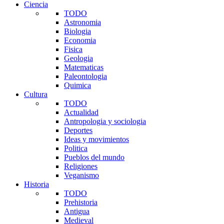
Ciencia
TODO
Astronomia
Biologia
Economia
Fisica
Geologia
Matematicas
Paleontologia
Quimica
Cultura
TODO
Actualidad
Antropologia y sociologia
Deportes
Ideas y movimientos
Politica
Pueblos del mundo
Religiones
Veganismo
Historia
TODO
Prehistoria
Antigua
Medieval