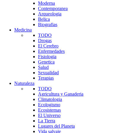
Moderna
Contemporanea
Arqueologia
Belica
Biografias
Medicina
TODO
Drogas
El Cerebro
Enfermedades
Fisiologia
Genetica
Salud
Sexualidad
Terapias
Naturaleza
TODO
Agricultura y Ganaderia
Climatologia
Ecologismo
Ecosistemas
El Universo
La Tierra
Lugares del Planeta
Vida salvaje