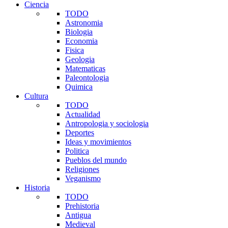
Ciencia
TODO
Astronomia
Biologia
Economia
Fisica
Geologia
Matematicas
Paleontologia
Quimica
Cultura
TODO
Actualidad
Antropologia y sociologia
Deportes
Ideas y movimientos
Politica
Pueblos del mundo
Religiones
Veganismo
Historia
TODO
Prehistoria
Antigua
Medieval