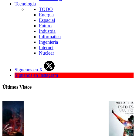
Tecnologia
TODO
Energia
Espacial
Futuro
Industria
Informatica
Ingenieria
Internet
Nuclear
Síguenos en X
Síguenos en Instagram
Últimos Vistos