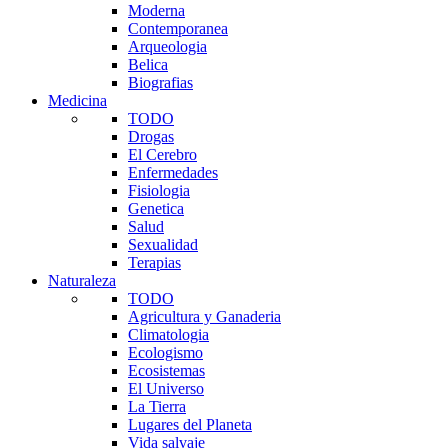
Moderna
Contemporanea
Arqueologia
Belica
Biografias
Medicina
TODO
Drogas
El Cerebro
Enfermedades
Fisiologia
Genetica
Salud
Sexualidad
Terapias
Naturaleza
TODO
Agricultura y Ganaderia
Climatologia
Ecologismo
Ecosistemas
El Universo
La Tierra
Lugares del Planeta
Vida salvaje