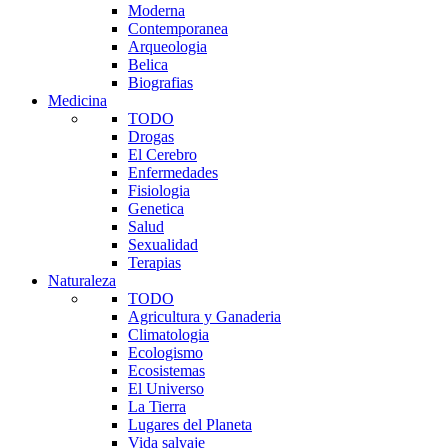
Moderna
Contemporanea
Arqueologia
Belica
Biografias
Medicina
TODO
Drogas
El Cerebro
Enfermedades
Fisiologia
Genetica
Salud
Sexualidad
Terapias
Naturaleza
TODO
Agricultura y Ganaderia
Climatologia
Ecologismo
Ecosistemas
El Universo
La Tierra
Lugares del Planeta
Vida salvaje