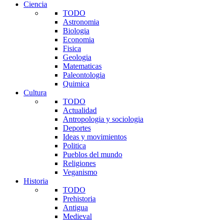
Ciencia
TODO
Astronomia
Biologia
Economia
Fisica
Geologia
Matematicas
Paleontologia
Quimica
Cultura
TODO
Actualidad
Antropologia y sociologia
Deportes
Ideas y movimientos
Politica
Pueblos del mundo
Religiones
Veganismo
Historia
TODO
Prehistoria
Antigua
Medieval