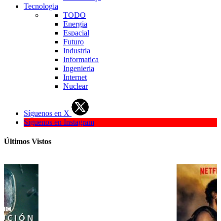
Tecnologia
TODO
Energia
Espacial
Futuro
Industria
Informatica
Ingenieria
Internet
Nuclear
Síguenos en X
Síguenos en Instagram
Últimos Vistos