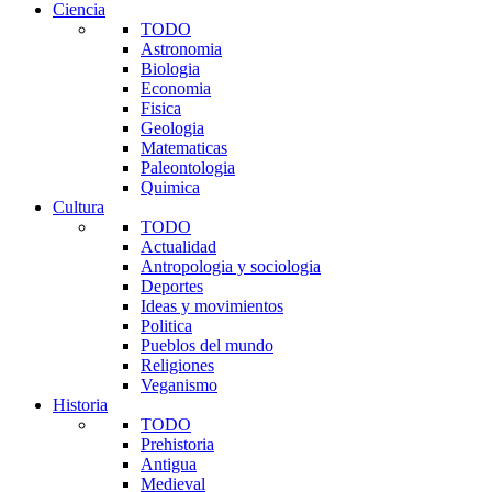
Ciencia
TODO
Astronomia
Biologia
Economia
Fisica
Geologia
Matematicas
Paleontologia
Quimica
Cultura
TODO
Actualidad
Antropologia y sociologia
Deportes
Ideas y movimientos
Politica
Pueblos del mundo
Religiones
Veganismo
Historia
TODO
Prehistoria
Antigua
Medieval