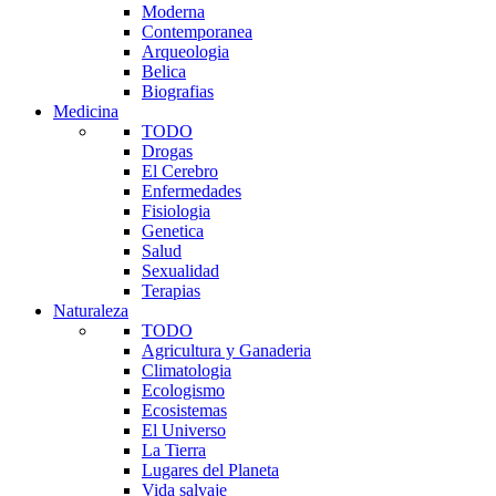
Moderna
Contemporanea
Arqueologia
Belica
Biografias
Medicina
TODO
Drogas
El Cerebro
Enfermedades
Fisiologia
Genetica
Salud
Sexualidad
Terapias
Naturaleza
TODO
Agricultura y Ganaderia
Climatologia
Ecologismo
Ecosistemas
El Universo
La Tierra
Lugares del Planeta
Vida salvaje