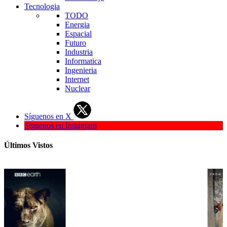
Tecnologia
TODO
Energia
Espacial
Futuro
Industria
Informatica
Ingenieria
Internet
Nuclear
Síguenos en X
Síguenos en Instagram
Últimos Vistos