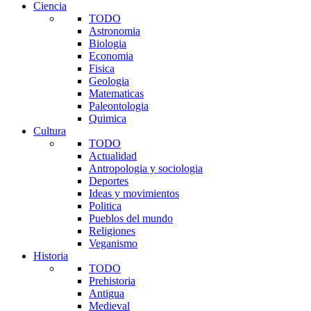
Ciencia
TODO
Astronomia
Biologia
Economia
Fisica
Geologia
Matematicas
Paleontologia
Quimica
Cultura
TODO
Actualidad
Antropologia y sociologia
Deportes
Ideas y movimientos
Politica
Pueblos del mundo
Religiones
Veganismo
Historia
TODO
Prehistoria
Antigua
Medieval