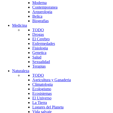
Moderna
Contemporanea
Arqueologia
Belica
Biografias
Medicina
TODO
Drogas
El Cerebro
Enfermedades
Fisiologia
Genetica
Salud
Sexualidad
Terapias
Naturaleza
TODO
Agricultura y Ganaderia
Climatologia
Ecologismo
Ecosistemas
El Universo
La Tierra
Lugares del Planeta
Vida salvaje