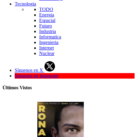
Tecnologia
TODO
Energia
Espacial
Futuro
Industria
Informatica
Ingenieria
Internet
Nuclear
Síguenos en X
Síguenos en Instagram
Últimos Vistos