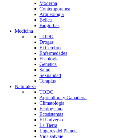
Moderna
Contemporanea
Arqueologia
Belica
Biografias
Medicina
TODO
Drogas
El Cerebro
Enfermedades
Fisiologia
Genetica
Salud
Sexualidad
Terapias
Naturaleza
TODO
Agricultura y Ganaderia
Climatologia
Ecologismo
Ecosistemas
El Universo
La Tierra
Lugares del Planeta
Vida salvaje