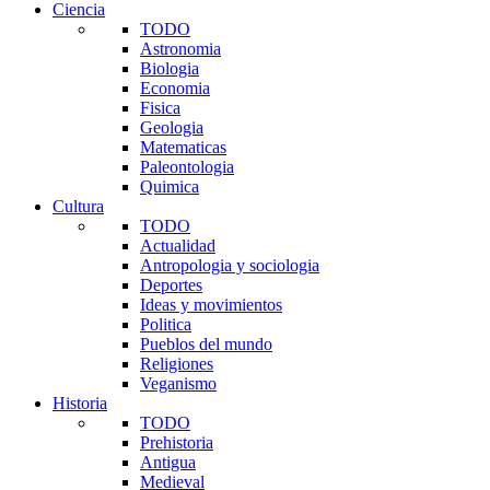
Ciencia
TODO
Astronomia
Biologia
Economia
Fisica
Geologia
Matematicas
Paleontologia
Quimica
Cultura
TODO
Actualidad
Antropologia y sociologia
Deportes
Ideas y movimientos
Politica
Pueblos del mundo
Religiones
Veganismo
Historia
TODO
Prehistoria
Antigua
Medieval