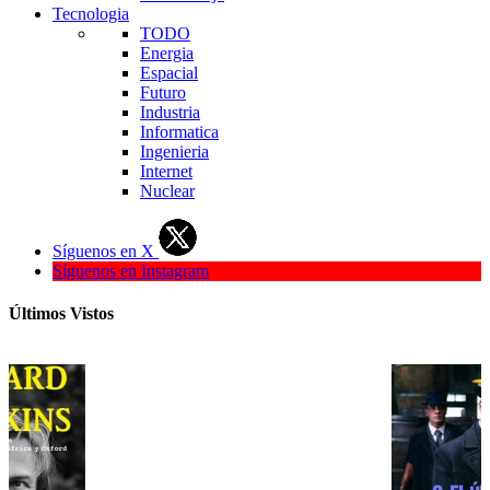
Tecnologia
TODO
Energia
Espacial
Futuro
Industria
Informatica
Ingenieria
Internet
Nuclear
Síguenos en X
Síguenos en Instagram
Últimos Vistos