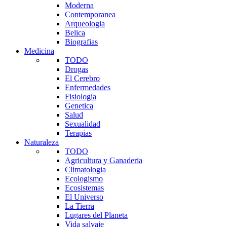
Moderna
Contemporanea
Arqueologia
Belica
Biografias
Medicina
TODO
Drogas
El Cerebro
Enfermedades
Fisiologia
Genetica
Salud
Sexualidad
Terapias
Naturaleza
TODO
Agricultura y Ganaderia
Climatologia
Ecologismo
Ecosistemas
El Universo
La Tierra
Lugares del Planeta
Vida salvaje