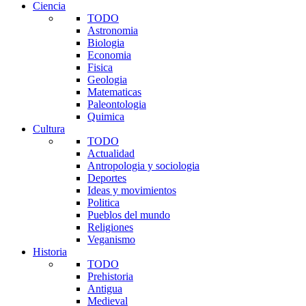
Ciencia
TODO
Astronomia
Biologia
Economia
Fisica
Geologia
Matematicas
Paleontologia
Quimica
Cultura
TODO
Actualidad
Antropologia y sociologia
Deportes
Ideas y movimientos
Politica
Pueblos del mundo
Religiones
Veganismo
Historia
TODO
Prehistoria
Antigua
Medieval