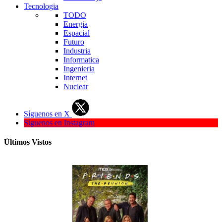
Tecnologia
TODO
Energia
Espacial
Futuro
Industria
Informatica
Ingenieria
Internet
Nuclear
Síguenos en X
Síguenos en Instagram
Últimos Vistos