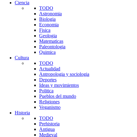
Ciencia
TODO
Astronomia
Biologia
Economia
Fisica
Geologia
Matematicas
Paleontologia
Quimica
Cultura
TODO
Actualidad
Antropologia y sociologia
Deportes
Ideas y movimientos
Politica
Pueblos del mundo
Religiones
Veganismo
Historia
TODO
Prehistoria
Antigua
Medieval