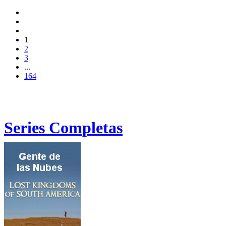
1
2
3
...
164
Series Completas