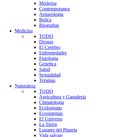
Moderna
Contemporanea
Arqueologia
Belica
Biografias
Medicina
TODO
Drogas
El Cerebro
Enfermedades
Fisiologia
Genetica
Salud
Sexualidad
Terapias
Naturaleza
TODO
Agricultura y Ganaderia
Climatologia
Ecologismo
Ecosistemas
El Universo
La Tierra
Lugares del Planeta
Vida salvaje