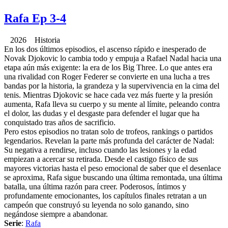
Rafa Ep 3-4
2026 Historia
En los dos últimos episodios, el ascenso rápido e inesperado de
Novak Djokovic lo cambia todo y empuja a Rafael Nadal hacia una
etapa aún más exigente: la era de los Big Three. Lo que antes era
una rivalidad con Roger Federer se convierte en una lucha a tres
bandas por la historia, la grandeza y la supervivencia en la cima del
tenis. Mientras Djokovic se hace cada vez más fuerte y la presión
aumenta, Rafa lleva su cuerpo y su mente al límite, peleando contra
el dolor, las dudas y el desgaste para defender el lugar que ha
conquistado tras años de sacrificio.
Pero estos episodios no tratan solo de trofeos, rankings o partidos
legendarios. Revelan la parte más profunda del carácter de Nadal:
Su negativa a rendirse, incluso cuando las lesiones y la edad
empiezan a acercar su retirada. Desde el castigo físico de sus
mayores victorias hasta el peso emocional de saber que el desenlace
se aproxima, Rafa sigue buscando una última remontada, una última
batalla, una última razón para creer. Poderosos, íntimos y
profundamente emocionantes, los capítulos finales retratan a un
campeón que construyó su leyenda no solo ganando, sino
negándose siempre a abandonar.
Serie
:
Rafa