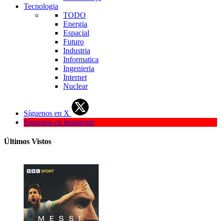
Tecnologia
TODO
Energia
Espacial
Futuro
Industria
Informatica
Ingenieria
Internet
Nuclear
Síguenos en X
Síguenos en Instagram
Últimos Vistos