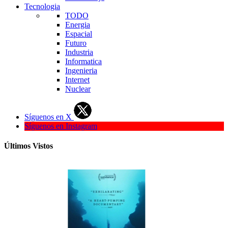
Tecnologia
TODO
Energia
Espacial
Futuro
Industria
Informatica
Ingenieria
Internet
Nuclear
Síguenos en X
Síguenos en Instagram
Últimos Vistos