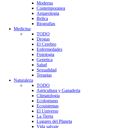
Moderna
Contemporanea
Arqueologia
Belica
Biografias
Medicina
TODO
Drogas
El Cerebro
Enfermedades
Fisiologia
Genetica
Salud
Sexualidad
Terapias
Naturaleza
TODO
Agricultura y Ganaderia
Climatologia
Ecologismo
Ecosistemas
El Universo
La Tierra
Lugares del Planeta
Vida salvaje