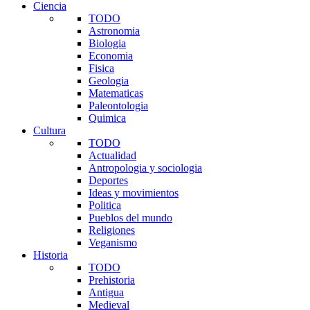
Ciencia
TODO
Astronomia
Biologia
Economia
Fisica
Geologia
Matematicas
Paleontologia
Quimica
Cultura
TODO
Actualidad
Antropologia y sociologia
Deportes
Ideas y movimientos
Politica
Pueblos del mundo
Religiones
Veganismo
Historia
TODO
Prehistoria
Antigua
Medieval