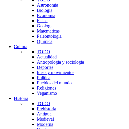
Astronomia
Biologia
Economia
Fisica
Geologia
Matematicas
Paleontologia
Quimica
Cultura
TODO
Actualidad
Antropologia y sociologia
Deportes
Ideas y movimientos
Politica
Pueblos del mundo
Religiones
Veganismo
Historia
TODO
Prehistoria
Antigua
Medieval
Moderna