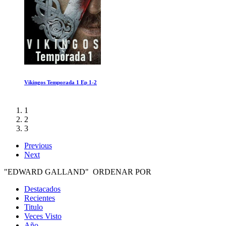
Mission Blue
1
2
3
Previous
Next
"EDWARD GALLAND" ORDENAR POR
Destacados
Recientes
Titulo
Veces Visto
Año