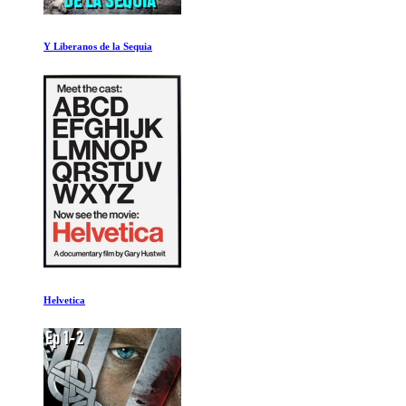
Construyendo la Gran Piramide
Exoplanetas: La búsqueda de un nuevo hogar