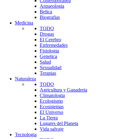
Contemporanea
Arqueologia
Belica
Biografias
Medicina
TODO
Drogas
El Cerebro
Enfermedades
Fisiologia
Genetica
Salud
Sexualidad
Terapias
Naturaleza
TODO
Agricultura y Ganaderia
Climatologia
Ecologismo
Ecosistemas
El Universo
La Tierra
Lugares del Planeta
Vida salvaje
Tecnologia