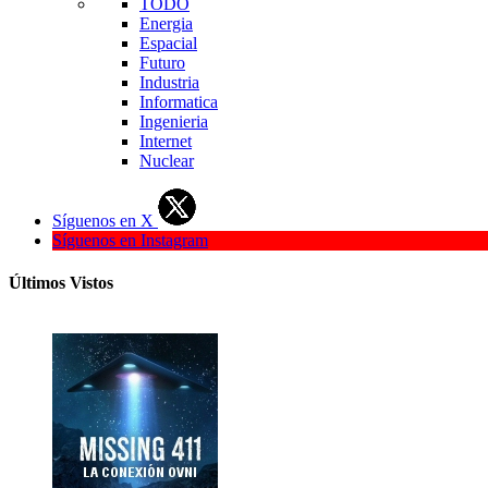
TODO
Energia
Espacial
Futuro
Industria
Informatica
Ingenieria
Internet
Nuclear
Síguenos en X
Síguenos en Instagram
Últimos Vistos