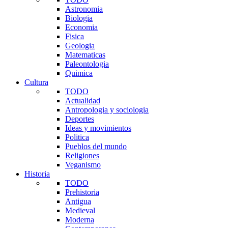
Astronomia
Biologia
Economia
Fisica
Geologia
Matematicas
Paleontologia
Quimica
Cultura
TODO
Actualidad
Antropologia y sociologia
Deportes
Ideas y movimientos
Politica
Pueblos del mundo
Religiones
Veganismo
Historia
TODO
Prehistoria
Antigua
Medieval
Moderna