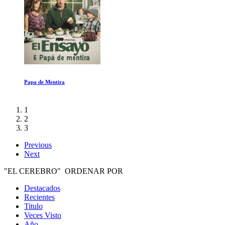
La Pesadilla
1
2
3
Previous
Next
"EL CEREBRO" ORDENAR POR
Destacados
Recientes
Titulo
Veces Visto
Año