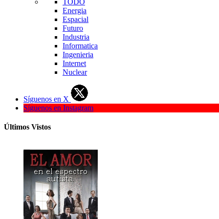
TODO
Energia
Espacial
Futuro
Industria
Informatica
Ingenieria
Internet
Nuclear
Síguenos en X
Síguenos en Instagram
Últimos Vistos