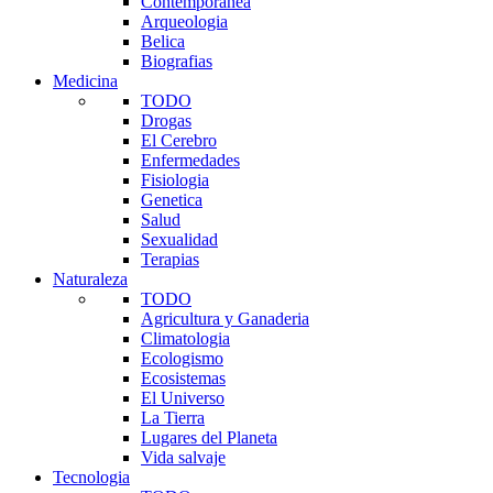
Contemporanea
Arqueologia
Belica
Biografias
Medicina
TODO
Drogas
El Cerebro
Enfermedades
Fisiologia
Genetica
Salud
Sexualidad
Terapias
Naturaleza
TODO
Agricultura y Ganaderia
Climatologia
Ecologismo
Ecosistemas
El Universo
La Tierra
Lugares del Planeta
Vida salvaje
Tecnologia