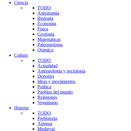
Ciencia
TODO
Astronomia
Biologia
Economia
Fisica
Geologia
Matematicas
Paleontologia
Quimica
Cultura
TODO
Actualidad
Antropologia y sociologia
Deportes
Ideas y movimientos
Politica
Pueblos del mundo
Religiones
Veganismo
Historia
TODO
Prehistoria
Antigua
Medieval