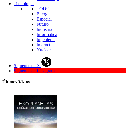
Tecnologia
TODO
Energia
Espacial
Futuro
Industria
Informatica
Ingenieria
Internet
Nuclear
Síguenos en X
Síguenos en Instagram
Últimos Vistos