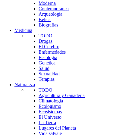
Moderna
Contemporanea
Arqueologia
Belica
Biografias
Medicina
TODO
Drogas
El Cerebro
Enfermedades
Fisiologia
Genetica
Salud
Sexualidad
Terapias
Naturaleza
TODO
Agricultura y Ganaderia
Climatologia
Ecologismo
Ecosistemas
El Universo
La Tierra
Lugares del Planeta
Vida salvaje