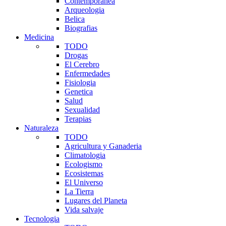
Contemporanea
Arqueologia
Belica
Biografias
Medicina
TODO
Drogas
El Cerebro
Enfermedades
Fisiologia
Genetica
Salud
Sexualidad
Terapias
Naturaleza
TODO
Agricultura y Ganaderia
Climatologia
Ecologismo
Ecosistemas
El Universo
La Tierra
Lugares del Planeta
Vida salvaje
Tecnologia