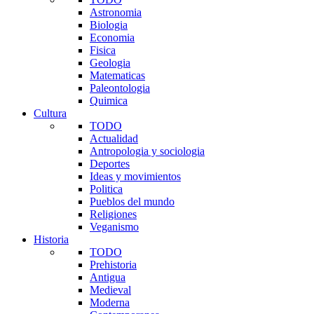
Astronomia
Biologia
Economia
Fisica
Geologia
Matematicas
Paleontologia
Quimica
Cultura
TODO
Actualidad
Antropologia y sociologia
Deportes
Ideas y movimientos
Politica
Pueblos del mundo
Religiones
Veganismo
Historia
TODO
Prehistoria
Antigua
Medieval
Moderna