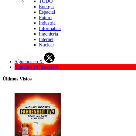
TODO
Energia
Espacial
Futuro
Industria
Informatica
Ingenieria
Internet
Nuclear
Síguenos en X
Síguenos en Instagram
Últimos Vistos