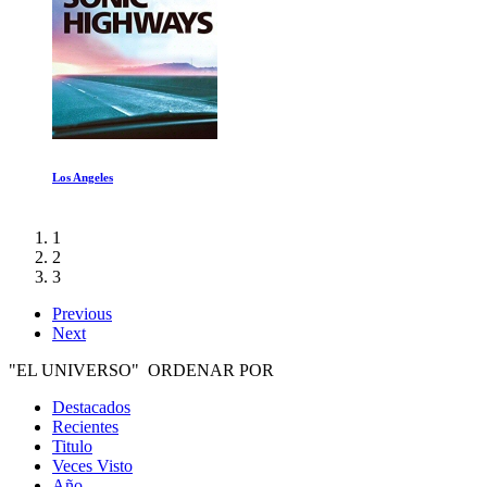
El viaje del Emperador
1
2
3
Previous
Next
"EL UNIVERSO" ORDENAR POR
Destacados
Recientes
Titulo
Veces Visto
Año