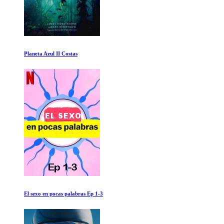
Alejandro Magno: Descubriendo su tumba perdida
Cielo e Infierno