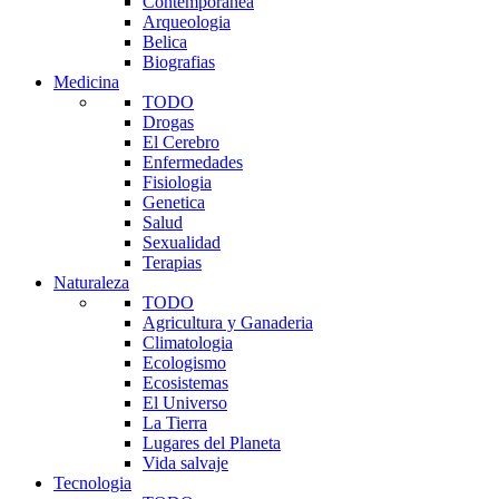
Contemporanea
Arqueologia
Belica
Biografias
Medicina
TODO
Drogas
El Cerebro
Enfermedades
Fisiologia
Genetica
Salud
Sexualidad
Terapias
Naturaleza
TODO
Agricultura y Ganaderia
Climatologia
Ecologismo
Ecosistemas
El Universo
La Tierra
Lugares del Planeta
Vida salvaje
Tecnologia