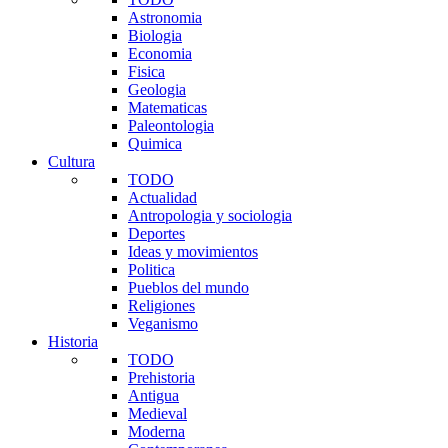
Astronomia
Biologia
Economia
Fisica
Geologia
Matematicas
Paleontologia
Quimica
Cultura
TODO
Actualidad
Antropologia y sociologia
Deportes
Ideas y movimientos
Politica
Pueblos del mundo
Religiones
Veganismo
Historia
TODO
Prehistoria
Antigua
Medieval
Moderna