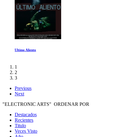
Britney vs Spears
1
2
3
Previous
Next
"ELECTRONIC ARTS" ORDENAR POR
Destacados
Recientes
Titulo
Veces Visto
Año