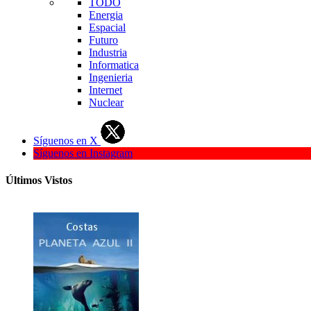
TODO
Energia
Espacial
Futuro
Industria
Informatica
Ingenieria
Internet
Nuclear
Síguenos en X
Síguenos en Instagram
Últimos Vistos