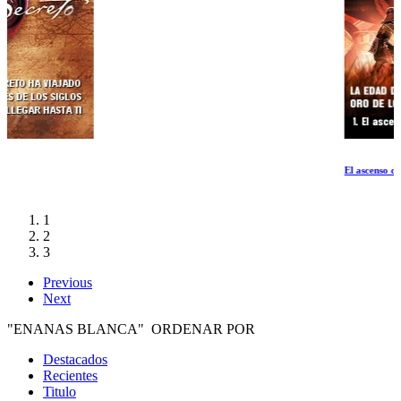
El ascenso de Nobunaga
1
2
3
Previous
Next
"ENANAS BLANCA" ORDENAR POR
Destacados
Recientes
Titulo