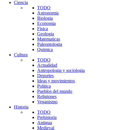
Ciencia
TODO
Astronomia
Biologia
Economia
Fisica
Geologia
Matematicas
Paleontologia
Quimica
Cultura
TODO
Actualidad
Antropologia y sociologia
Deportes
Ideas y movimientos
Politica
Pueblos del mundo
Religiones
Veganismo
Historia
TODO
Prehistoria
Antigua
Medieval