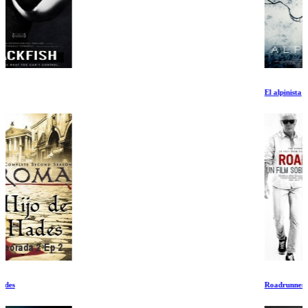
El alpinista
Roadrunner: Un Film sobre Anthony Bourdain