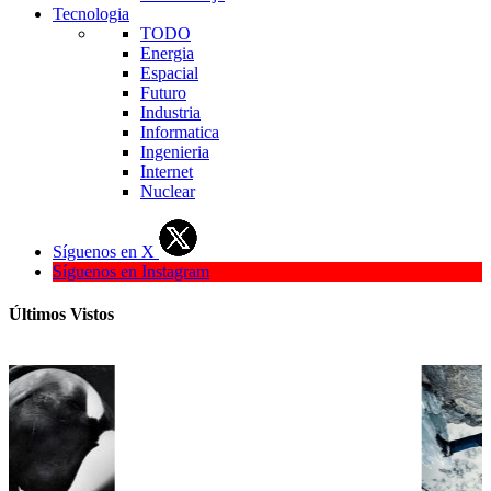
Tecnologia
TODO
Energia
Espacial
Futuro
Industria
Informatica
Ingenieria
Internet
Nuclear
Síguenos en X
Síguenos en Instagram
Últimos Vistos