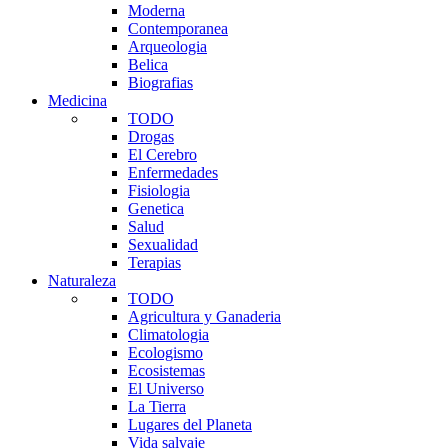
Moderna
Contemporanea
Arqueologia
Belica
Biografias
Medicina
TODO
Drogas
El Cerebro
Enfermedades
Fisiologia
Genetica
Salud
Sexualidad
Terapias
Naturaleza
TODO
Agricultura y Ganaderia
Climatologia
Ecologismo
Ecosistemas
El Universo
La Tierra
Lugares del Planeta
Vida salvaje