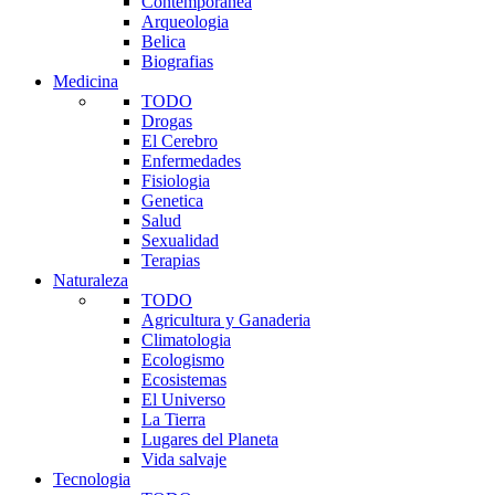
Contemporanea
Arqueologia
Belica
Biografias
Medicina
TODO
Drogas
El Cerebro
Enfermedades
Fisiologia
Genetica
Salud
Sexualidad
Terapias
Naturaleza
TODO
Agricultura y Ganaderia
Climatologia
Ecologismo
Ecosistemas
El Universo
La Tierra
Lugares del Planeta
Vida salvaje
Tecnologia