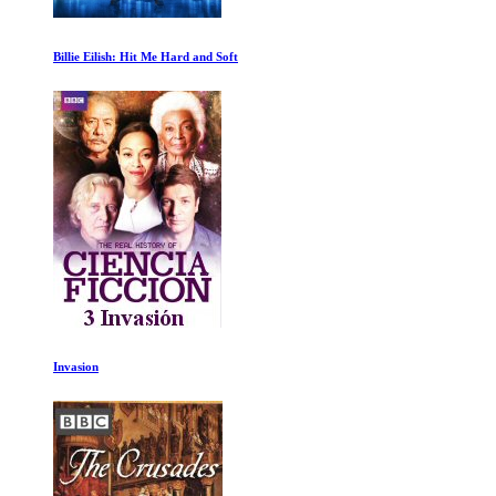
Los 14 ochomiles: No hay nada imposible
Pompeya antes del desastre con Tom Hiddleston