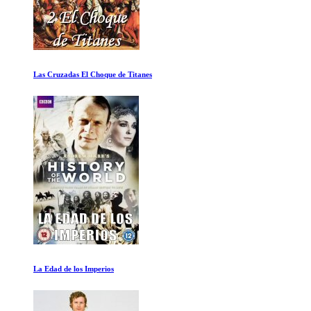
Estrechando la red
Helvetica