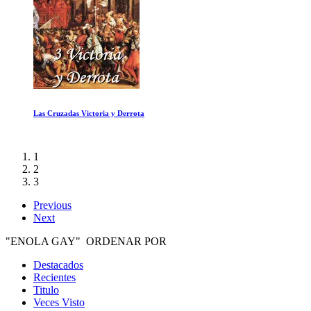
La Cueva de los Sueños Olvidados
1
2
3
Previous
Next
"ENOLA GAY" ORDENAR POR
Destacados
Recientes
Titulo
Veces Visto