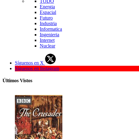
TODO
Energia
Espacial
Futuro
Industria
Informatica
Ingenieria
Internet
Nuclear
Síguenos en X
Síguenos en Instagram
Últimos Vistos