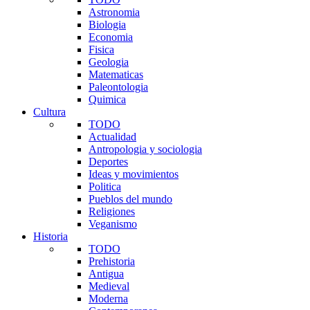
Astronomia
Biologia
Economia
Fisica
Geologia
Matematicas
Paleontologia
Quimica
Cultura
TODO
Actualidad
Antropologia y sociologia
Deportes
Ideas y movimientos
Politica
Pueblos del mundo
Religiones
Veganismo
Historia
TODO
Prehistoria
Antigua
Medieval
Moderna