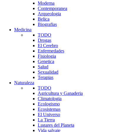
Moderna
Contemporanea
Arqueologia
Belica
Biografias
Medicina
TODO
Drogas
El Cerebro
Enfermedades
Fisiologia
Genetica
Salud
Sexualidad
Terapias
Naturaleza
TODO
Agricultura y Ganaderia
Climatologia
Ecologismo
Ecosistemas
El Universo
La Tierra
Lugares del Planeta
Vida salvaje