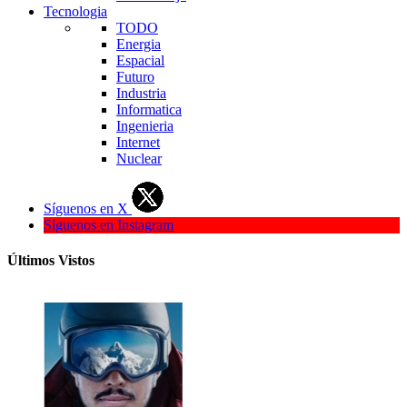
Tecnologia
TODO
Energia
Espacial
Futuro
Industria
Informatica
Ingenieria
Internet
Nuclear
Síguenos en X
Síguenos en Instagram
Últimos Vistos