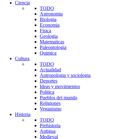
Ciencia
TODO
Astronomia
Biologia
Economia
Fisica
Geologia
Matematicas
Paleontologia
Quimica
Cultura
TODO
Actualidad
Antropologia y sociologia
Deportes
Ideas y movimientos
Politica
Pueblos del mundo
Religiones
Veganismo
Historia
TODO
Prehistoria
Antigua
Medieval