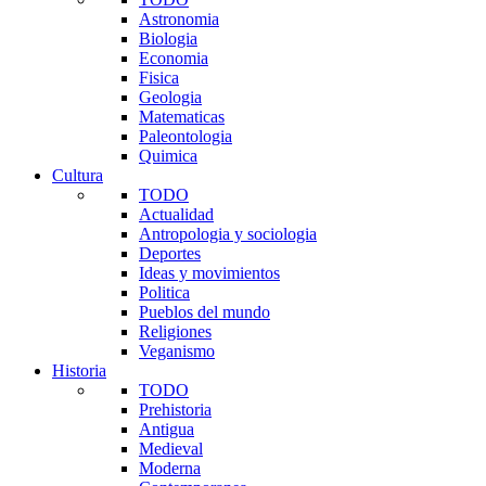
Astronomia
Biologia
Economia
Fisica
Geologia
Matematicas
Paleontologia
Quimica
Cultura
TODO
Actualidad
Antropologia y sociologia
Deportes
Ideas y movimientos
Politica
Pueblos del mundo
Religiones
Veganismo
Historia
TODO
Prehistoria
Antigua
Medieval
Moderna