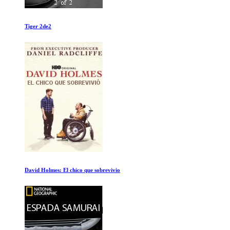
13a Enmienda
Vikingos Temporada 1 Ep 3-4