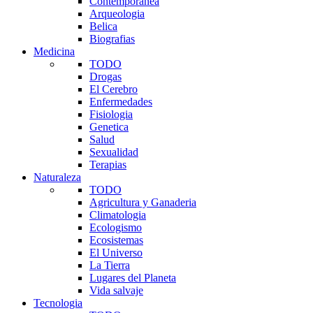
Contemporanea
Arqueologia
Belica
Biografias
Medicina
TODO
Drogas
El Cerebro
Enfermedades
Fisiologia
Genetica
Salud
Sexualidad
Terapias
Naturaleza
TODO
Agricultura y Ganaderia
Climatologia
Ecologismo
Ecosistemas
El Universo
La Tierra
Lugares del Planeta
Vida salvaje
Tecnologia