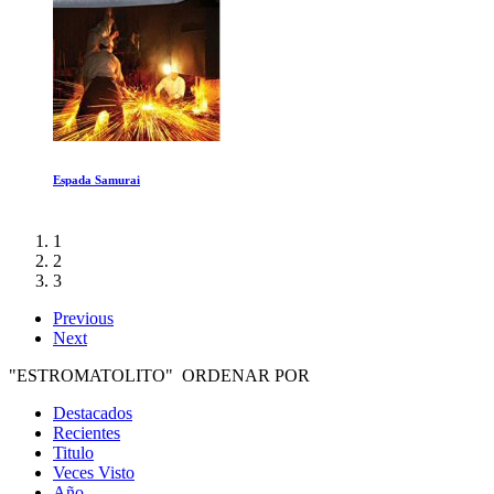
Una ultima aventura: Asi se hizo Stranger
1
2
3
Previous
Next
"ESTROMATOLITO" ORDENAR POR
Destacados
Recientes
Titulo
Veces Visto
Año