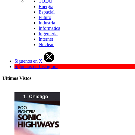
TODO
Energia
Espacial
Futuro
Industria
Informatica
Ingenieria
Internet
Nuclear
Síguenos en X
Síguenos en Instagram
Últimos Vistos